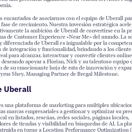
ornia.
 encantados de asociarnos con el equipo de Uberall par
fase de crecimiento. Nuestra inversión estratégica acele
ativamente la ambición de Uberall de convertirse en la pr
rma de Customer Experience «Near Me» del mundo. La s
 y diferenciada de Uberall es inigualable por la compete
 de integración y funcionalidad, brindando a los client
real para alcanzar, interactuar y convertir clientes online
deseando apoyar a Florian, Nick y su talentoso equipo 
n de su emocionante hoja de ruta de innovación y expa
yrus Shey, Managing Partner de Bregal Milestone.
 Uberall
es una plataforma de marketing para múltiples ubicacio
las marcas empresariales a gestionar y optimizar su pre
ocal en listados, reseñas, redes sociales, páginas locales,
dores de tiendas y visibilidad en búsquedas de AI. La pl
struida en torno a Location Performance Optimization 