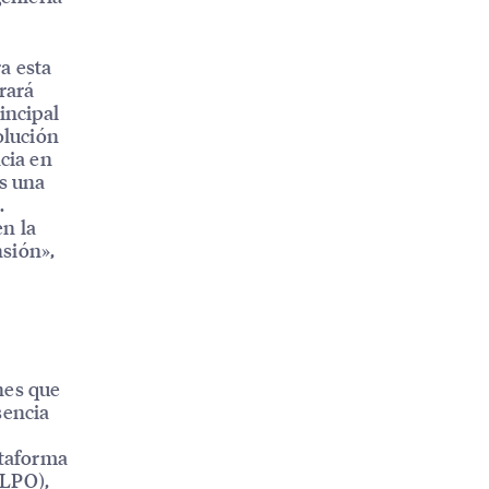
a esta
rará
incipal
olución
ncia en
es una
.
en la
nsión»,
nes que
sencia
ataforma
(LPO),