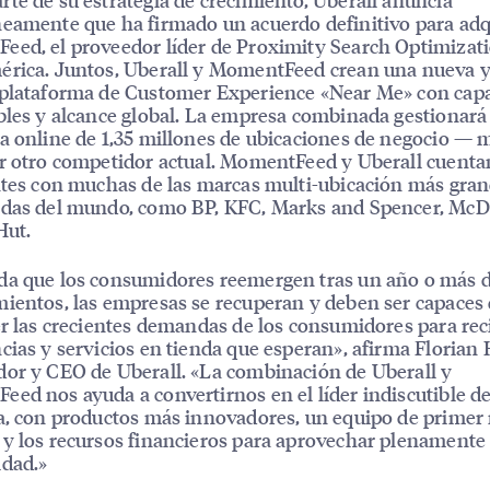
eamente que ha firmado un acuerdo definitivo para adq
ed, el proveedor líder de Proximity Search Optimizat
érica. Juntos, Uberall y MomentFeed crean una nueva 
 plataforma de Customer Experience «Near Me» con cap
bles y alcance global. La empresa combinada gestionará 
a online de 1,35 millones de ubicaciones de negocio — 
r otro competidor actual. MomentFeed y Uberall cuenta
ntes con muchas de las marcas multi-ubicación más gran
idas del mundo, como BP, KFC, Marks and Spencer, McD
Hut.
da que los consumidores reemergen tras un año o más 
ientos, las empresas se recuperan y deben ser capaces
er las crecientes demandas de los consumidores para reci
cias y servicios en tienda que esperan», afirma Florian
or y CEO de Uberall. «La combinación de Uberall y
ed nos ayuda a convertirnos en el líder indiscutible de
a, con productos más innovadores, un equipo de primer 
y los recursos financieros para aprovechar plenamente 
idad.»