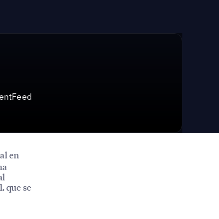
mentFeed
bal en
na
al
l, que se