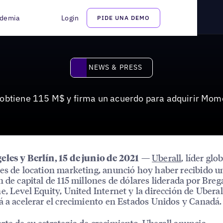
uerdo para adquirir MomentFeed
demia
Login
PIDE UNA DEMO
News & Press
NEWS & PRESS
 obtiene 115 M$ y firma un acuerdo para adquirir Mo
—
Uberall
, líder glo
les y Berlín, 15 de junio de 2021
es de location marketing, anunció hoy haber recibido u
n de capital de 115 millones de dólares liderada por Breg
e, Level Equity, United Internet y la dirección de Uberal
á a acelerar el crecimiento en Estados Unidos y Canadá.
te de su estrategia de crecimiento, Uberall anuncia