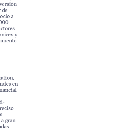
nversión
r de
ocio a
.000
ectores
rvices y
ctamente
ation,
andes en
inancial
s
i-
reciso
as
 a gran
adas