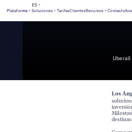
News & Press
>
Uberall obtiene 115 M$ y firma un ac
ES
Plataforma
Soluciones
Tarifas
Clientes
Recursos
Contacto
Aca
Uberall
Los Ánge
solucion
inversió
Mileston
destinar
Como par