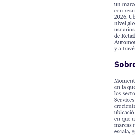
un marco
con resu
2026, Ub
nivel gl
usuarios
de Retai
Automoti
y a trav
Sobr
MomentFe
en la qu
los sect
Services
crecient
ubicació
en que u
marcas n
escala, 