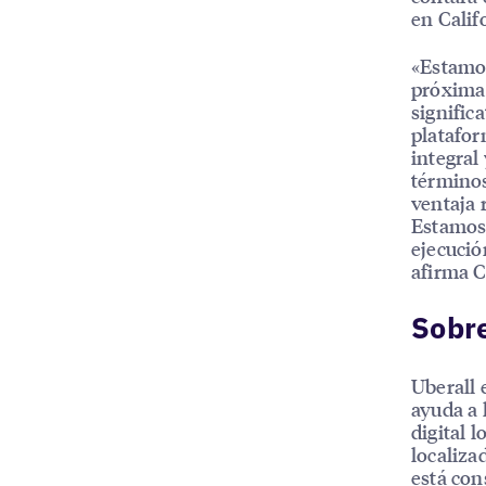
en Calif
«Estamos
próxima 
signific
platafo
integral
términos
ventaja 
Estamos 
ejecució
afirma C
Sobre
Uberall 
ayuda a 
digital l
localiza
está con