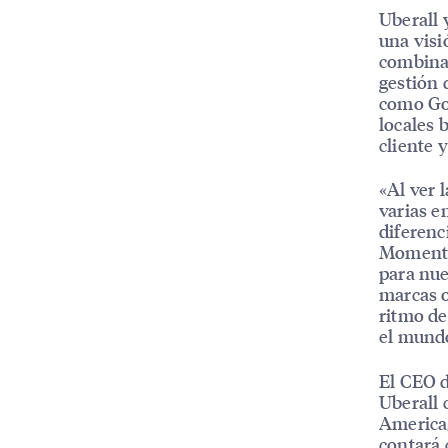
Uberall 
una visi
combinad
gestión 
como Goo
locales 
cliente 
«Al ver 
varias e
diferenc
MomentF
para nue
marcas o
ritmo de
el mundo
El CEO d
Uberall 
America,
contará 