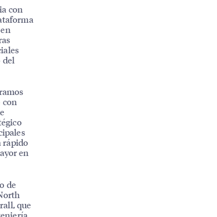
ia con
lataforma
 en
ras
iales
 del
eramos
e con
de
tégico
cipales
 rápido
mayor en
o de
 North
all, que
geniería