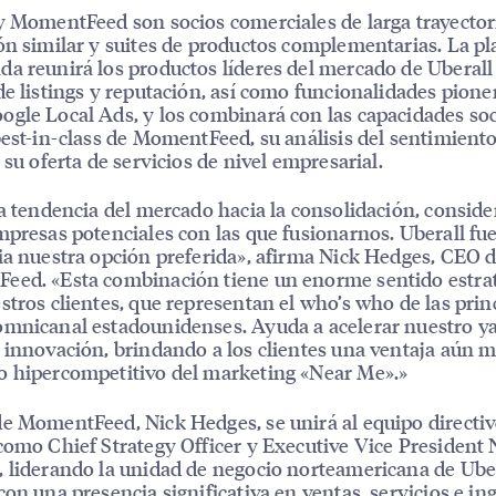
y MomentFeed son socios comerciales de larga trayector
ón similar y suites de productos complementarias. La p
a reunirá los productos líderes del mercado de Uberall
de listings y reputación, así como funcionalidades pione
gle Local Ads, y los combinará con las capacidades soc
best-in-class de MomentFeed, su análisis del sentimiento
y su oferta de servicios de nivel empresarial.
la tendencia del mercado hacia la consolidación, consid
mpresas potenciales con las que fusionarnos. Uberall fu
ia nuestra opción preferida», afirma Nick Hedges, CEO 
eed. «Esta combinación tiene un enorme sentido estra
stros clientes, que representan el who’s who de las prin
mnicanal estadounidenses. Ayuda a acelerar nuestro ya
 innovación, brindando a los clientes una ventaja aún 
 hipercompetitivo del marketing «Near Me».»
e MomentFeed, Nick Hedges, se unirá al equipo directiv
como Chief Strategy Officer y Executive Vice President
 liderando la unidad de negocio norteamericana de Uber
con una presencia significativa en ventas, servicios e in