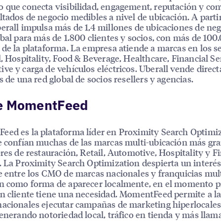
 que conecta visibilidad, engagement, reputación y co
ltados de negocio medibles a nivel de ubicación. A parti
erall impulsa más de 1,4 millones de ubicaciones de neg
obal para más de 1.800 clientes y socios, con más de 100
 de la plataforma. La empresa atiende a marcas en los s
l, Hospitality, Food & Beverage, Healthcare, Financial Se
ve y carga de vehículos eléctricos. Uberall vende dire
és de una red global de socios resellers y agencias.
e MomentFeed
ed es la plataforma líder en Proximity Search Optimiz
e confían muchas de las marcas multi-ubicación más gr
ores de restauración, Retail, Automotive, Hospitality y F
. La Proximity Search Optimization despierta un interé
e entre los CMO de marcas nacionales y franquicias mult
n como forma de aparecer localmente, en el momento p
n cliente tiene una necesidad. MomentFeed permite a l
acionales ejecutar campañas de marketing hiperlocales
generando notoriedad local, tráfico en tienda y más llam