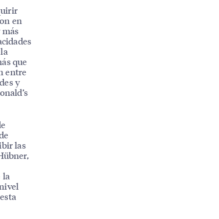
uirir
ion en
y más
acidades
la
más que
n entre
des y
onald’s
de
 de
bir las
 Hübner,
 la
nivel
esta