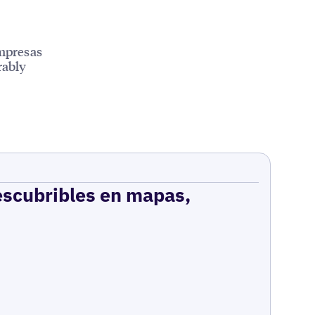
empresas
rably
escubribles en mapas,