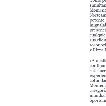
simultán
MomentFe
Norteam
potente
iniguala
presenci
cualquie
sus clie
reconoc
y Pizza 
«A medi
confinam
satisfac
experien
cofundad
MomentFe
categorí
mundial 
oportun