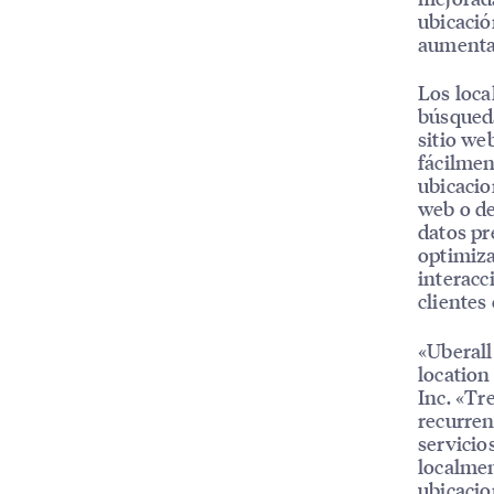
ubicació
aumentan
Los loca
búsqueda
sitio we
fácilmen
ubicacio
web o de
datos pr
optimiza
interacc
clientes 
«Uberall
location
Inc. «Tr
recurren
servicio
localmen
ubicacio