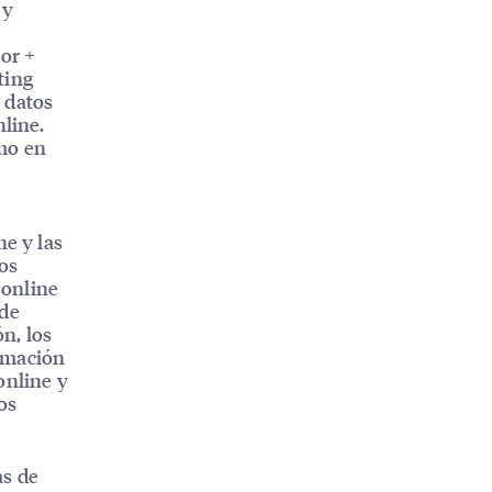
 y
tor +
ting
 datos
nline.
omo en
.
ne y las
los
 online
 de
ón, los
rmación
online y
os
as de