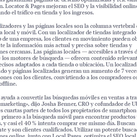
n. Locator & Pages mejoran el SEO y la visibilidad onlin
do el tráfico en tienda y los ingresos.
lizadores y las páginas locales son la columna vertebral 
 local y móvil. Con un localizador de tiendas integrado
b de una empresa, los clientes en movimiento pueden o
te la información más actual y precisa sobre tiendas y
nes cercanas. Las páginas locales — accesibles a través d
 los motores de búsqueda — ofrecen contenido relevan
ecisos adaptados a cada tienda o ubicación. Un localizad
do y páginas localizadas generan un aumento de 7 veces
iones con los clientes, convirtiendo a los compradores o
offline.
 ayuda a convertir las búsquedas móviles en ventas a tra
 marketing», dijo Josha Benner, CRO y cofundador de Ub
es cuartas partes de todos los propietarios de smartphon
 primero a la búsqueda móvil para encontrar productos
s, y casi el 40 % intenta comprar ese mismo día. Buscan
te y son clientes cualificados. Utilizar un potente busc
nes online, junto con Local Pages, optimiza el SEO local