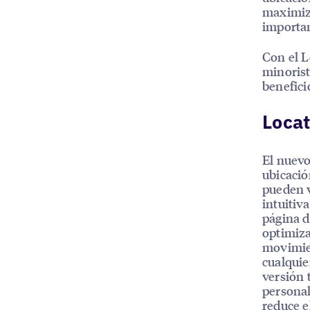
maximiza
importan
Con el L
minoris
benefici
Locat
El nuevo
ubicació
pueden v
intuitiv
página d
optimiza
movimien
cualquie
versión 
personal
reduce e