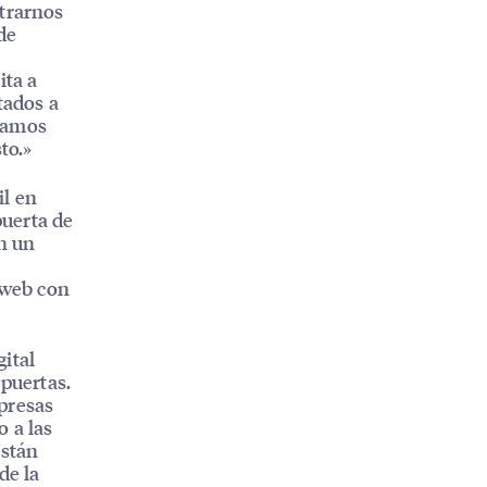
ntrarnos
de
ita a
tados a
stamos
to.»
il en
uerta de
an un
 web con
ital
 puertas.
presas
o a las
están
de la