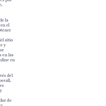
e,
de la
 en el
btener
el sitio
te y
or
 en las
nline en
vés del
erall,
es
 y
ador de
 y