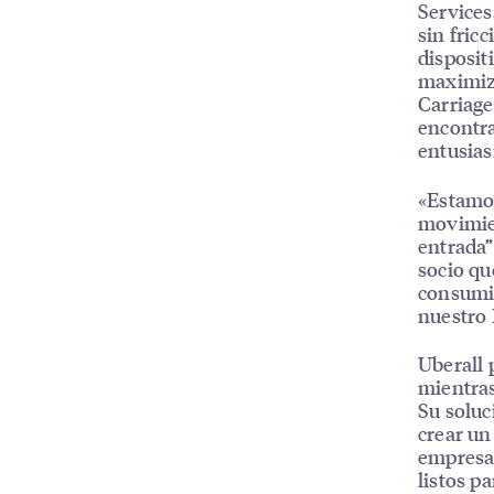
Services
sin fric
disposit
maximiza
Carriage
encontra
entusias
«Estamos
movimien
entrada”
socio qu
consumid
nuestro 
Uberall 
mientras
Su soluc
crear un
empresa
listos p