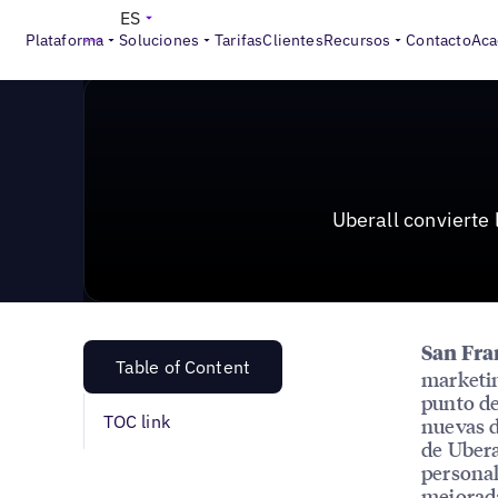
News & Press
>
Uberall convierte las búsquedas móvil
ES
Plataforma
Soluciones
Tarifas
Clientes
Recursos
Contacto
Aca
Uberall convierte
San Fra
Table of Content
marketin
punto de
TOC link
nuevas d
de Ubera
personal
mejorada