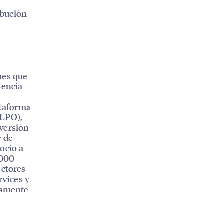
ibución
nes que
sencia
ataforma
(LPO),
nversión
r de
ocio a
.000
ectores
rvices y
ctamente