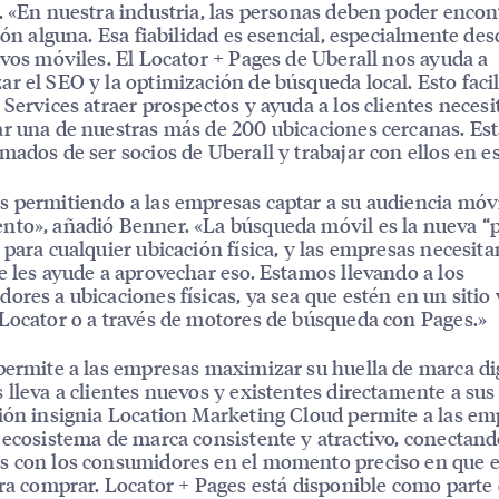
. «En nuestra industria, las personas deben poder enco
ción alguna. Esa fiabilidad es esencial, especialmente des
ivos móviles. El Locator + Pages de Uberall nos ayuda a
r el SEO y la optimización de búsqueda local. Esto facil
 Services atraer prospectos y ayuda a los clientes necesi
r una de nuestras más de 200 ubicaciones cercanas. E
mados de ser socios de Uberall y trabajar con ellos en es
 permitiendo a las empresas captar a su audiencia móv
to», añadió Benner. «La búsqueda móvil es la nueva “p
 para cualquier ubicación física, y las empresas necesit
e les ayude a aprovechar eso. Estamos llevando a los
ores a ubicaciones físicas, ya sea que estén en un sitio
Locator o a través de motores de búsqueda con Pages.»
permite a las empresas maximizar su huella de marca dig
 lleva a clientes nuevos y existentes directamente a sus
ión insignia Location Marketing Cloud permite a las em
 ecosistema de marca consistente y atractivo, conectand
s con los consumidores en el momento preciso en que 
ara comprar. Locator + Pages está disponible como parte 