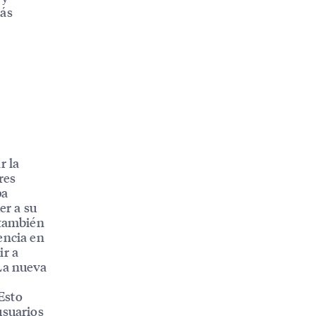
más
r la
res
pa
er a su
 también
encia en
ir a
 La nueva
 Esto
usuarios