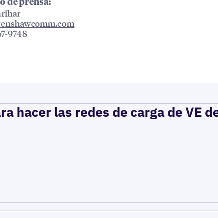
o de prensa:
rihar
crenshawcomm.com
67-9748
ra hacer las redes de carga de VE d