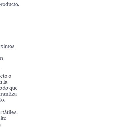
producto.
o
róximos
ón
—
cto o
n la
modo que
arantiza
to.
tátiles,
ito
e