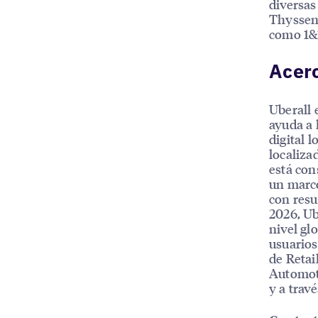
diversas
Thyssenk
como 1&1
Acerc
Uberall 
ayuda a 
digital l
localiza
está con
un marco
con resu
2026, Ub
nivel gl
usuarios
de Retai
Automoti
y a trav