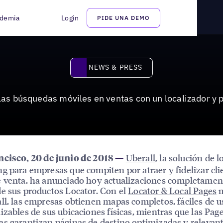
es en ventas con Locator + Pages mejorados
demia
Login
PIDE UNA DEMO
News & Press
NEWS & PRESS
 las búsquedas móviles en ventas con un localizador y
Uberall
, la solución de l
ncisco, 20 de junio de 2018
—
g para empresas que compiten por atraer y fidelizar cli
 venta, ha anunciado hoy actualizaciones completamen
e sus productos Locator. Con el
Locator & Local Pages
m
ll, las empresas obtienen mapas completos, fáciles de u
izables de sus ubicaciones físicas, mientras que las Pag
s garantizan páginas de destino optimizadas y relevan