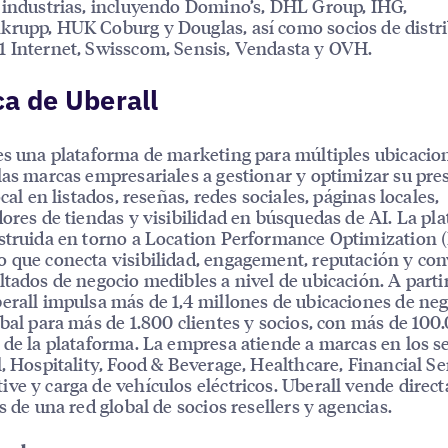
 industrias, incluyendo Domino’s, DHL Group, IHG,
rupp, HUK Coburg y Douglas, así como socios de distr
 Internet, Swisscom, Sensis, Vendasta y OVH.
a de Uberall
es una plataforma de marketing para múltiples ubicacio
las marcas empresariales a gestionar y optimizar su pre
ocal en listados, reseñas, redes sociales, páginas locales,
dores de tiendas y visibilidad en búsquedas de AI. La pl
struida en torno a Location Performance Optimization 
 que conecta visibilidad, engagement, reputación y co
ltados de negocio medibles a nivel de ubicación. A parti
erall impulsa más de 1,4 millones de ubicaciones de neg
obal para más de 1.800 clientes y socios, con más de 100
 de la plataforma. La empresa atiende a marcas en los s
l, Hospitality, Food & Beverage, Healthcare, Financial Se
ve y carga de vehículos eléctricos. Uberall vende dire
és de una red global de socios resellers y agencias.