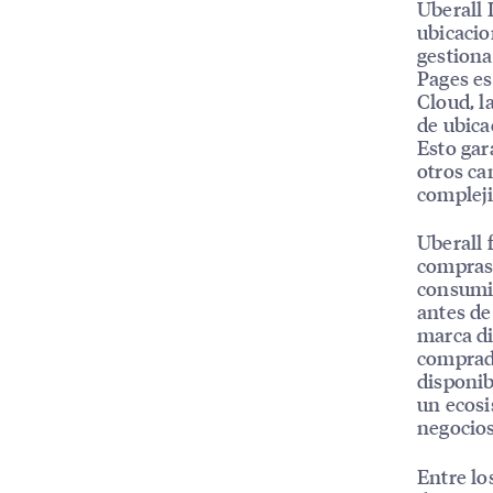
Uberall 
ubicacio
gestiona
Pages es
Cloud, l
de ubica
Esto gar
otros ca
compleji
Uberall 
compras 
consumid
antes de
marca di
comprado
disponib
un ecosi
negocios
Entre lo