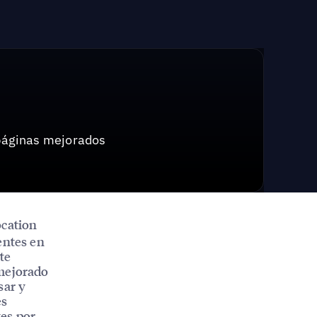
 páginas mejorados
ocation
entes en
te
ejorado
sar y
es
tes por