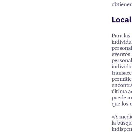
obtienen
Loca
Para las
individu
personal
eventos 
personal
individu
transacc
permitie
encontra
última a
puede mo
que los 
«A medid
la búsqu
indispen