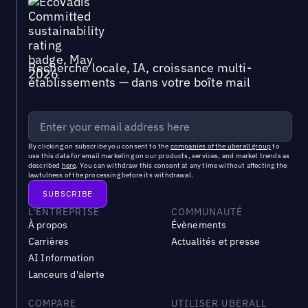
Recherche locale, IA, croissance multi-
établissements — dans votre boîte mail
By clicking on subscribe you consent to the
companies of the uberall group
to
use this data for email marketing on our products, services, and market trends as
described
here
. You can withdraw this consent at any time without affecting the
lawfulness of the processing before its withdrawal.
L'ENTREPRISE
COMMUNAUTÉ
À propos
Évènements
Carrières
Actualités et presse
AI Information
Lanceurs d'alerte
COMPARE
UTILISER UBERALL