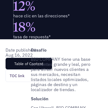
12%
hace clic en las direcciones*
18%
tasa de respuesta*
Date published:
Desafío
Aug 16, 2022
BIO COMPANY tiene una base
Table of Content
de clientes grande y leal, pero
para atraer nuevos clientes a
sus mercados, necesitan
TOC link
listados locales optimizados,
páginas de destino y un
localizador de tiendas.
Solución
Con Uberall, BIO COMPANY