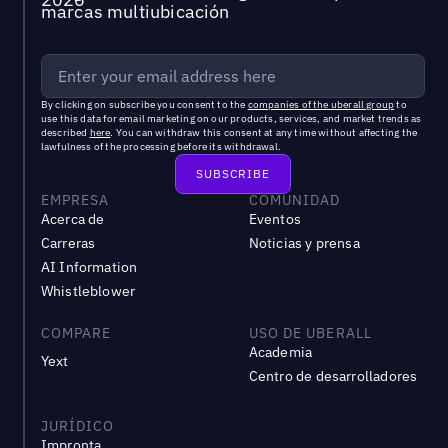
marcas multiubicación
By clicking on subscribe you consent to the
companies of the uberall group
to
use this data for email marketing on our products, services, and market trends as
described
here
. You can withdraw this consent at any time without affecting the
lawfulness of the processing before its withdrawal.
EMPRESA
COMUNIDAD
Acerca de
Eventos
Carreras
Noticias y prensa
AI Information
Whistleblower
COMPARE
USO DE UBERALL
Academia
Yext
Centro de desarrolladores
JURÍDICO
Impronta