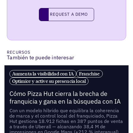
REQUEST A DEMO
request a demo
RECURSOS
También te puede interesar
Aumenta la visibilidad con IA
Franchise
Optimice y active su presencia local
Cómo Pizza Hut cierra la brecha de
franquicia y gana en la búsqueda con IA
Con un modelo híbrido que equilibra la coherencia
de marca y el control local del franquiciado, Pizza
Hut gestiona 18.912 fichas en 387 puntos de venta
a través de Uberall — alcanzando 38,4 M de
impresiones en Google Maps (+212 % interanual),