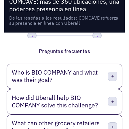
COMCAVE: más de 360 ubicaciones, una
poderosa presencia en línea
De las reseñas a los resultados: COMCAVE refuerza
su presencia en línea con Uberall
Anterior
Próxima
Preguntas frecuentes
Who is BIO COMPANY and what
was their goal?
How did Uberall help BIO
COMPANY solve this challenge?
What can other grocery retailers