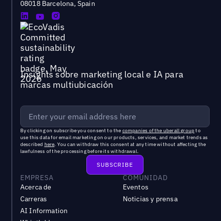
08018 Barcelona, Spain
Insights sobre marketing local e IA para
marcas multiubicación
By clicking on subscribe you consent to the
companies of the uberall group
to
use this data for email marketing on our products, services, and market trends as
described
here
. You can withdraw this consent at any time without affecting the
lawfulness of the processing before its withdrawal.
EMPRESA
COMUNIDAD
Acerca de
Eventos
Carreras
Noticias y prensa
AI Information