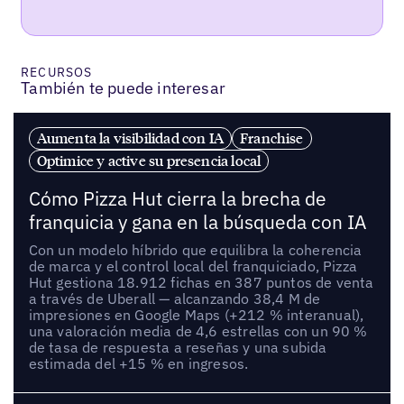
RECURSOS
También te puede interesar
Aumenta la visibilidad con IA
Franchise
Optimice y active su presencia local
Cómo Pizza Hut cierra la brecha de
franquicia y gana en la búsqueda con IA
Con un modelo híbrido que equilibra la coherencia
de marca y el control local del franquiciado, Pizza
Hut gestiona 18.912 fichas en 387 puntos de venta
a través de Uberall — alcanzando 38,4 M de
impresiones en Google Maps (+212 % interanual),
una valoración media de 4,6 estrellas con un 90 %
de tasa de respuesta a reseñas y una subida
estimada del +15 % en ingresos.