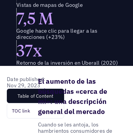
Vistas de mapas de Google
7,5 M
Google hace clic para llegar a las
direcciones (+23%)
37x
Retorno de la inversión en Uberall (2020)
Date published:
El aumento de las
Nov 29, 2023
búsquedas «cerca de
Table of Content
mí»: una descripción
general del mercado
TOC link
Cuando se les antoja, los
hambrientos consumidores de