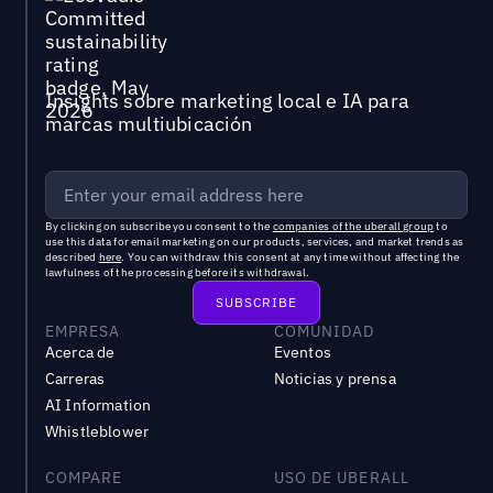
Insights sobre marketing local e IA para
marcas multiubicación
By clicking on subscribe you consent to the
companies of the uberall group
to
use this data for email marketing on our products, services, and market trends as
described
here
. You can withdraw this consent at any time without affecting the
lawfulness of the processing before its withdrawal.
EMPRESA
COMUNIDAD
Acerca de
Eventos
Carreras
Noticias y prensa
AI Information
Whistleblower
COMPARE
USO DE UBERALL