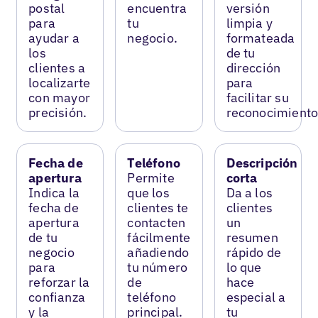
postal
encuentra
versión
para
tu
limpia y
ayudar a
negocio.
formateada
los
de tu
clientes a
dirección
localizarte
para
con mayor
facilitar su
precisión.
reconocimiento
Fecha de
Teléfono
Descripción
apertura
Permite
corta
Indica la
que los
Da a los
fecha de
clientes te
clientes
apertura
contacten
un
de tu
fácilmente
resumen
negocio
añadiendo
rápido de
para
tu número
lo que
reforzar la
de
hace
confianza
teléfono
especial a
y la
principal.
tu