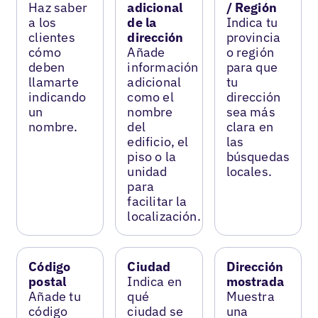
Haz saber
adicional
/ Región
a los
de la
Indica tu
clientes
dirección
provincia
cómo
Añade
o región
deben
información
para que
llamarte
adicional
tu
indicando
como el
dirección
un
nombre
sea más
nombre.
del
clara en
edificio, el
las
piso o la
búsquedas
unidad
locales.
para
facilitar la
localización.
Código
Ciudad
Dirección
postal
Indica en
mostrada
Añade tu
qué
Muestra
código
ciudad se
una