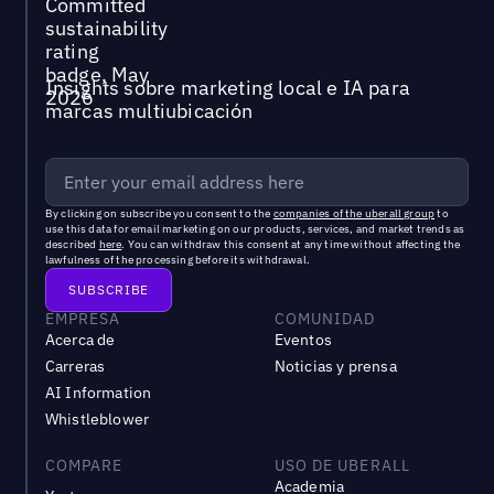
Insights sobre marketing local e IA para
marcas multiubicación
By clicking on subscribe you consent to the
companies of the uberall group
to
use this data for email marketing on our products, services, and market trends as
described
here
. You can withdraw this consent at any time without affecting the
lawfulness of the processing before its withdrawal.
EMPRESA
COMUNIDAD
Acerca de
Eventos
Carreras
Noticias y prensa
AI Information
Whistleblower
COMPARE
USO DE UBERALL
Academia