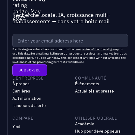
Recherche locale, IA, croissance multi-
établissements — dans votre boîte mail
By clicking on subscribe you consent to the
companies of the uberall group
to
use this data for email marketing on our products, services, and market trends as
described
here
. You can withdraw this consent at any time without affecting the
lawfulness of the processing before its withdrawal.
L'ENTREPRISE
COMMUNAUTÉ
À propos
Évènements
Carrières
Actualités et presse
AI Information
Lanceurs d'alerte
COMPARE
UTILISER UBERALL
Académie
Yext
Hub pour développeurs