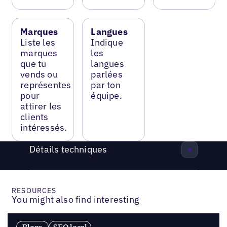
Marques
Langues
Liste les
Indique
marques
les
que tu
langues
vends ou
parlées
représentes
par ton
pour
équipe.
attirer les
clients
intéressés.
Détails techniques
RESOURCES
You might also find interesting