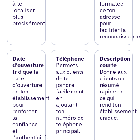
à te
formatée
localiser
de ton
plus
adresse
précisément.
pour
faciliter la
reconnaissance
Date
Téléphone
Description
d’ouverture
Permets
courte
Indique la
aux clients
Donne aux
date
de te
clients un
d’ouverture
joindre
résumé
de ton
facilement
rapide de
établissement
en
ce qui
pour
ajoutant
rend ton
renforcer
ton
établissement
la
numéro de
unique.
confiance
téléphone
et
principal.
l’authenticité.