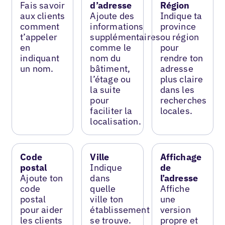
Fais savoir
d’adresse
Région
aux clients
Ajoute des
Indique ta
comment
informations
province
t’appeler
supplémentaires
ou région
en
comme le
pour
indiquant
nom du
rendre ton
un nom.
bâtiment,
adresse
l’étage ou
plus claire
la suite
dans les
pour
recherches
faciliter la
locales.
localisation.
Code
Ville
Affichage
postal
Indique
de
Ajoute ton
dans
l’adresse
code
quelle
Affiche
postal
ville ton
une
pour aider
établissement
version
les clients
se trouve.
propre et