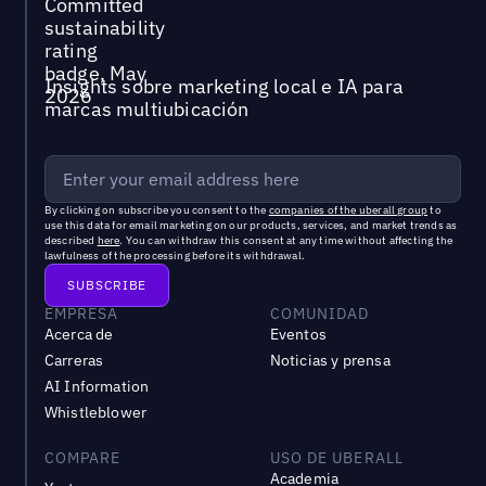
Insights sobre marketing local e IA para
marcas multiubicación
By clicking on subscribe you consent to the
companies of the uberall group
to
use this data for email marketing on our products, services, and market trends as
described
here
. You can withdraw this consent at any time without affecting the
lawfulness of the processing before its withdrawal.
EMPRESA
COMUNIDAD
Acerca de
Eventos
Carreras
Noticias y prensa
AI Information
Whistleblower
COMPARE
USO DE UBERALL
Academia