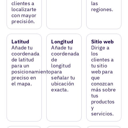
clientes a
las
localizarte
regiones.
con mayor
precisión.
Latitud
Longitud
Sitio web
Añade tu
Añade tu
Dirige a
coordenada
coordenada
los
de latitud
de
clientes a
para un
longitud
tu sitio
posicionamiento
para
web para
preciso en
señalar tu
que
el mapa.
ubicación
conozcan
exacta.
más sobre
tus
productos
y
servicios.