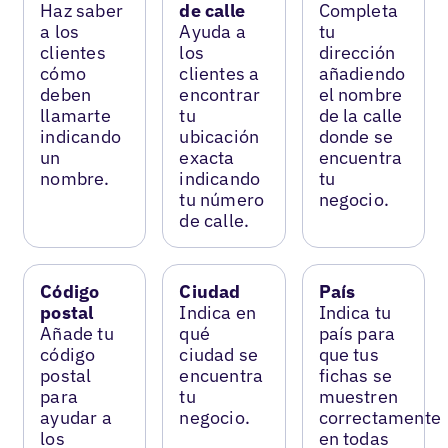
Haz saber
de calle
Completa
a los
Ayuda a
tu
clientes
los
dirección
cómo
clientes a
añadiendo
deben
encontrar
el nombre
llamarte
tu
de la calle
indicando
ubicación
donde se
un
exacta
encuentra
nombre.
indicando
tu
tu número
negocio.
de calle.
Código
Ciudad
País
postal
Indica en
Indica tu
Añade tu
qué
país para
código
ciudad se
que tus
postal
encuentra
fichas se
para
tu
muestren
ayudar a
negocio.
correctamente
los
en todas