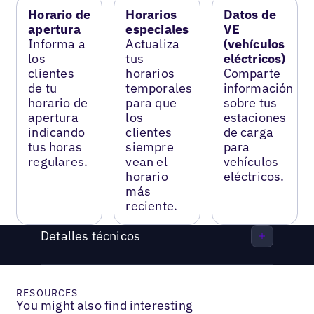
Horario de
Horarios
Datos de
apertura
especiales
VE
Informa a
Actualiza
(vehículos
los
tus
eléctricos)
clientes
horarios
Comparte
de tu
temporales
información
horario de
para que
sobre tus
apertura
los
estaciones
indicando
clientes
de carga
tus horas
siempre
para
regulares.
vean el
vehículos
horario
eléctricos.
más
reciente.
Detalles técnicos
RESOURCES
You might also find interesting