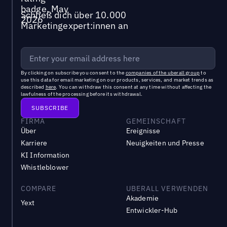
Schließ dich über 10.000
Marketingexpert:innen an
By clicking on subscribe you consent to the
companies of the uberall group
to
use this data for email marketing on our products, services, and market trends as
described
here
. You can withdraw this consent at any time without affecting the
lawfulness of the processing before its withdrawal.
FIRMA
GEMEINSCHAFT
Über
Ereignisse
Karriere
Neuigkeiten und Presse
KI Information
Whistleblower
COMPARE
UBERALL VERWENDEN
Akademie
Yext
Entwickler-Hub