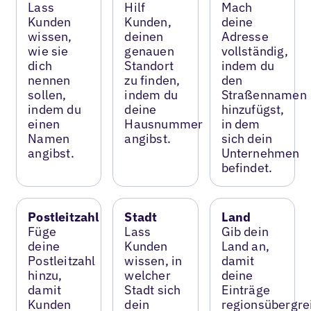
Lass
Hilf
Mach
Kunden
Kunden,
deine
wissen,
deinen
Adresse
wie sie
genauen
vollständig,
dich
Standort
indem du
nennen
zu finden,
den
sollen,
indem du
Straßennamen
indem du
deine
hinzufügst,
einen
Hausnummer
in dem
Namen
angibst.
sich dein
angibst.
Unternehmen
befindet.
Postleitzahl
Stadt
Land
Füge
Lass
Gib dein
deine
Kunden
Land an,
Postleitzahl
wissen, in
damit
hinzu,
welcher
deine
damit
Stadt sich
Einträge
Kunden
dein
regionsübergre