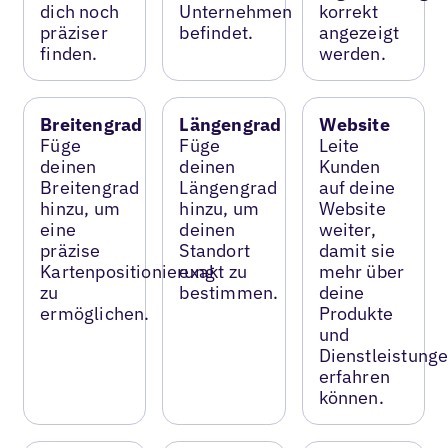
dich noch
Unternehmen
korrekt
präziser
befindet.
angezeigt
finden.
werden.
Breitengrad
Längengrad
Website
Füge
Füge
Leite
deinen
deinen
Kunden
Breitengrad
Längengrad
auf deine
hinzu, um
hinzu, um
Website
eine
deinen
weiter,
präzise
Standort
damit sie
Kartenpositionierung
exakt zu
mehr über
zu
bestimmen.
deine
ermöglichen.
Produkte
und
Dienstleistung
erfahren
können.