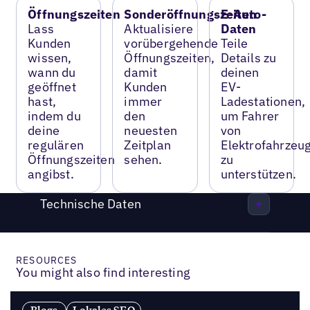
Öffnungszeiten
Sonderöffnungszeiten
E-Auto-
Lass
Aktualisiere
Daten
Kunden
vorübergehende
Teile
wissen,
Öffnungszeiten,
Details zu
wann du
damit
deinen
geöffnet
Kunden
EV-
hast,
immer
Ladestationen,
indem du
den
um Fahrer
deine
neuesten
von
regulären
Zeitplan
Elektrofahrzeu
Öffnungszeiten
sehen.
zu
angibst.
unterstützen.
Technische Daten
RESOURCES
You might also find interesting