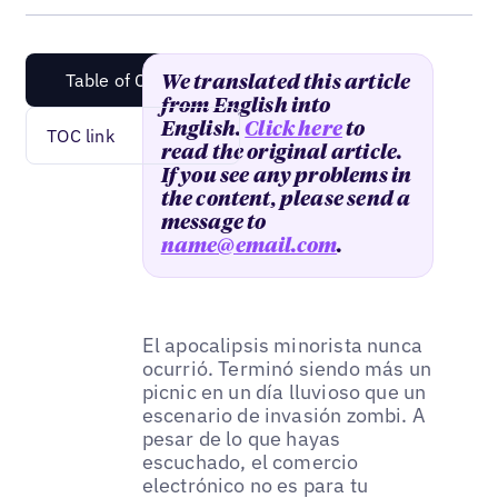
Table of Content
We translated this article
from English into
English.
Click here
to
TOC link
read the original article.
If you see any problems in
the content, please send a
message to
name@email.com
.
El apocalipsis minorista nunca
ocurrió. Terminó siendo más un
picnic en un día lluvioso que un
escenario de invasión zombi. A
pesar de lo que hayas
escuchado, el comercio
electrónico no es para tu