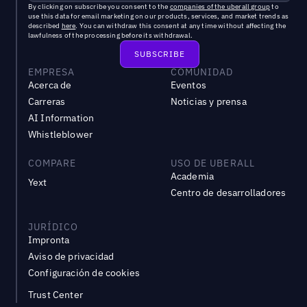
By clicking on subscribe you consent to the
companies of the uberall group
to
use this data for email marketing on our products, services, and market trends as
described
here
. You can withdraw this consent at any time without affecting the
lawfulness of the processing before its withdrawal.
EMPRESA
COMUNIDAD
Acerca de
Eventos
Carreras
Noticias y prensa
AI Information
Whistleblower
COMPARE
USO DE UBERALL
Academia
Yext
Centro de desarrolladores
JURÍDICO
Impronta
Aviso de privacidad
Configuración de cookies
Trust Center