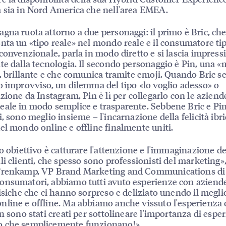
 sia in Nord America che nell'area EMEA.
gna ruota attorno a due personaggi: il primo è Bric, ch
nta un «tipo reale» nel mondo reale e il consumatore tip
 convenzionale, parla in modo diretto e si lascia impress
te dalla tecnologia. Il secondo personaggio è Pin, una 
», brillante e che comunica tramite emoji. Quando Bric s
o improvviso, un dilemma del tipo «lo voglio adesso» o
azione da Instagram, Pin è lì per collegarlo con le aziend
ale in modo semplice e trasparente. Sebbene Bric e Pi
, sono meglio insieme – l'incarnazione della felicità ibrid
el mondo online e offline finalmente uniti.
ro obiettivo è catturare l'attenzione e l'immaginazione de
li clienti, che spesso sono professionisti del marketing»
Trenkamp, VP Brand Marketing and Communications di 
nsumatori, abbiamo tutti avuto esperienze con aziend
fisiche che ci hanno sorpreso e deliziato unendo il megli
line e offline. Ma abbiamo anche vissuto l'esperienza 
in sono stati creati per sottolineare l'importanza di espe
 che semplicemente funzionano!»