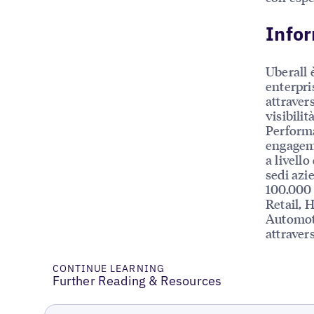
Infor
Uberall 
enterpri
attraver
visibilit
Performa
engageme
a livello
sedi azie
100.000 
Retail, 
Automoti
attraver
CONTINUE LEARNING
Further Reading & Resources