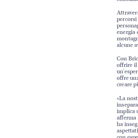
Attraver
percorsi
personag
energia 
montagne
alcune a
Con Bric
offrire i
un'esper
offre un
creare pi
«La nost
insepara
implica 
afferma 
ha inseg
aspettat
con espe