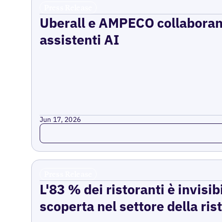
Press Release
Uberall e AMPECO collaborano 
assistenti AI
Jun 17, 2026
Read more
Press Release
L'83 % dei ristoranti è invisib
scoperta nel settore della ri