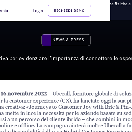
iva per evidenziare l’importanza di connettere le esperienze fisiche e 
emia
Login
RICHIEDI DEMO
News & Press
NEWS & PRESS
va per evidenziare l’importanza di connettere le esper
–
Uberall
, fornitore globale di solu
, 16 novembre 2022
er la customer experience (CX), ha lanciato oggi la sua p
 creativa: «Journeys to Customer Joy with Bric & Pin»
 mette in luce la necessità per le aziende basate su sedi
arsi a un percorso del cliente ibrido – che combini in mo
 online e offline. La campagna aiuterà inoltre Uberall a fa
e la disponibilità della sua Hybrid Customer Experienc