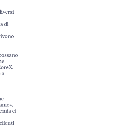
diversi
i
a di
 vivono
 possano
che
CoreX,
 a
he
iamo»,
emia ci
clienti