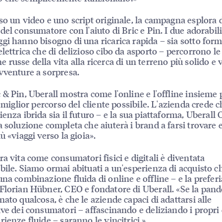
so un video e uno script originale, la campagna esplora 
 del consumatore con l'aiuto di Bric e Pin. I due adorabil
gi hanno bisogno di una ricarica rapida – sia sotto form
elettrica che di delizioso cibo da asporto – percorrono le
 russe della vita alla ricerca di un terreno più solido e
vventure a sorpresa.
 & Pin, Uberall mostra come l'online e l'offline insieme
l miglior percorso del cliente possibile. L'azienda crede 
ienza ibrida sia il futuro – e la sua piattaforma, Uberall 
a soluzione completa che aiuterà i brand a farsi trovare e
ù «viaggi verso la gioia».
ra vita come consumatori fisici e digitali è diventata
bile. Siamo ormai abituati a un'esperienza di acquisto c
una combinazione fluida di online e offline – e la prefer
Florian Hübner, CEO e fondatore di Uberall. «Se la pand
nato qualcosa, è che le aziende capaci di adattarsi alle
ive dei consumatori – affascinando e deliziando i propri 
rienze fluide – saranno le vincitrici.»