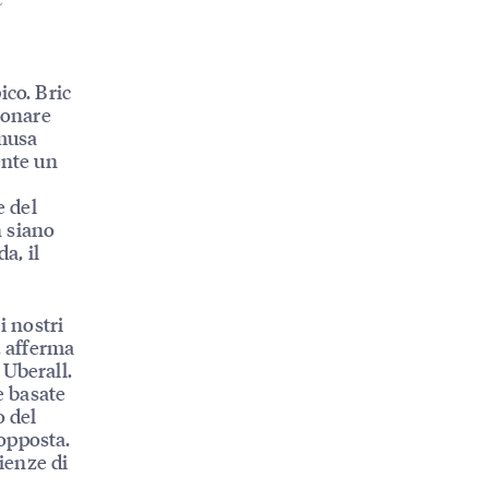
e
ico. Bric
ionare
«musa
ente un
e del
n siano
a, il
i nostri
, afferma
Uberall.
e basate
o del
opposta.
rienze di