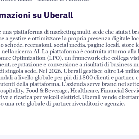
mazioni su Uberall
è una piattaforma di marketing multi-sede che aiuta i b
se a gestire e ottimizzare la propria presenza digitale loc
so schede, recensioni, social media, pagine locali, store l
à nella ricerca AI. La piattaforma è costruita attorno alla
nce Optimization (LPO), un framework che collega visib
nt, reputazione e conversione a risultati di business mi
 di singola sede. Nel 2026, Uberall gestisce oltre 1,4 milio
ndali a livello globale per più di 1.800 clienti e partner, 
utenti della piattaforma. L'azienda serve brand nei setto
Hospitality, Food & Beverage, Healthcare, Financial Servi
ve e ricarica per veicoli elettrici. Uberall vende diretta
so una rete globale di partner rivenditori e agenzie.