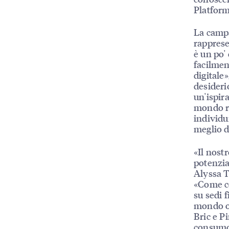
Platform
La campa
rapprese
è un po'
facilmen
digitale
desideri
un'ispir
mondo re
individui
meglio d
«Il nost
potenzia
Alyssa 
«Come co
su sedi 
mondo on
Bric e P
consumo