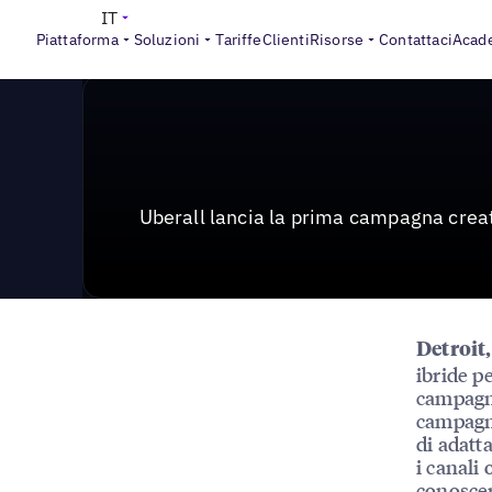
News & Press
>
Uberall lancia la prima campagna creat
IT
Piattaforma
Soluzioni
Tariffe
Clienti
Risorse
Contattaci
Acad
Uberall lancia la prima campagna creati
Detroit
ibride p
campagna
campagna
di adatt
i canali
conoscer