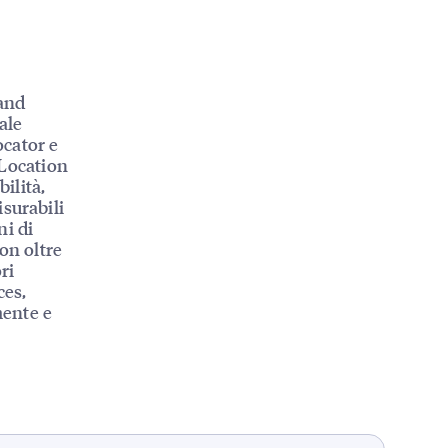
rand
ale
ocator e
 Location
ilità,
surabili
ni di
con oltre
ri
ces,
mente e