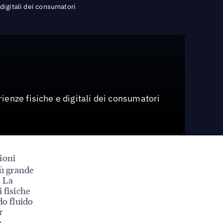
digitali dei consumatori
ienze fisiche e digitali dei consumatori
zioni
iù grande
. La
 fisiche
do fluido
r
e