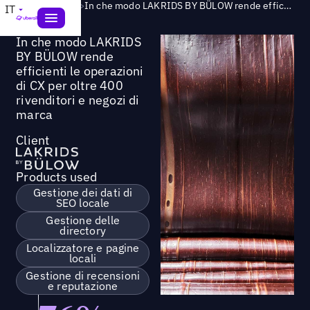
Success Story
>
In che modo LAKRIDS BY BÜLOW rende efficienti le operazioni di CX per oltre 400 rivenditori e negozi di marca
IT
In che modo LAKRIDS
BY BÜLOW rende
efficienti le operazioni
di CX per oltre 400
rivenditori e negozi di
marca
Client
Products used
Gestione dei dati di
SEO locale
Gestione delle
directory
Localizzatore e pagine
locali
Gestione di recensioni
e reputazione