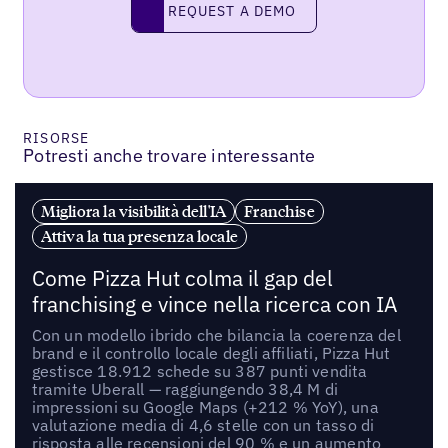
REQUEST A DEMO
request a demo
RISORSE
Potresti anche trovare interessante
Migliora la visibilità dell'IA
Franchise
Attiva la tua presenza locale
Come Pizza Hut colma il gap del
franchising e vince nella ricerca con IA
Con un modello ibrido che bilancia la coerenza del
brand e il controllo locale degli affiliati, Pizza Hut
gestisce 18.912 schede su 387 punti vendita
tramite Uberall — raggiungendo 38,4 M di
impressioni su Google Maps (+212 % YoY), una
valutazione media di 4,6 stelle con un tasso di
risposta alle recensioni del 90 % e un aumento