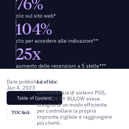
76%
clic sul sito web*
104%
clic per accedere alle indicazioni**
25x
aumento delle recensioni a 5 stelle***
Date published:
La sfida:
Jan 4, 2023
Con centinaia di sistemi POS,
Table of Content
LAKRIDS BY BÜLOW aveva
bisogno di un modo efficiente
per controllare la propria
TOC link
impronta digitale e raggiungere
più clienti.