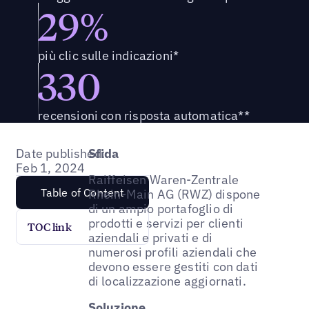
29%
più clic sulle indicazioni*
330
recensioni con risposta automatica**
Date published:
Sfida
Feb 1, 2024
Raiffeisen Waren-Zentrale
Table of Content
Rhein-Main AG (RWZ) dispone
di un ampio portafoglio di
prodotti e servizi per clienti
TOC link
aziendali e privati e di
numerosi profili aziendali che
devono essere gestiti con dati
di localizzazione aggiornati.
Soluzione