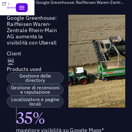
Success Story
>
Google Greenhouse: Raiffeisen Waren-Zentrale Rhein-Main AG aumenta la visibilità con Uberall
IT
Google Greenhouse:
Raiffeisen Waren-
Zentrale Rhein-Main
AG aumenta la
visibilità con Uberall
Client
Products used
Gestione delle
directory
Gestione di recensioni
e reputazione
Localizzatore e pagine
locali
35%
maggiore visibilità su Google Maps*