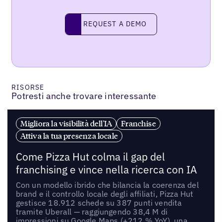
REQUEST A DEMO
request a demo
RISORSE
Potresti anche trovare interessante
Migliora la visibilità dell'IA
Franchise
Attiva la tua presenza locale
Come Pizza Hut colma il gap del
franchising e vince nella ricerca con IA
Con un modello ibrido che bilancia la coerenza del
brand e il controllo locale degli affiliati, Pizza Hut
gestisce 18.912 schede su 387 punti vendita
tramite Uberall — raggiungendo 38,4 M di
impressioni su Google Maps (+212 % YoY), una