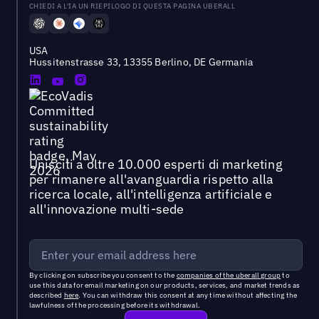
CHIEDI A L'IA UN RIEPILOGO DI QUESTA PAGINA UBERALL
USA
Hussitenstrasse 33, 13355 Berlino, DE Germania
Unisciti a oltre 10.000 esperti di marketing
per rimanere all'avanguardia rispetto alla
ricerca locale, all'intelligenza artificiale e
all'innovazione multi-sede
By clicking on subscribe you consent to the
companies of the uberall group
to
use this data for email marketing on our products, services, and market trends as
described
here
. You can withdraw this consent at any time without affecting the
lawfulness of the processing before its withdrawal.