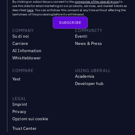
By clicking on subscribe you consent to the
companies of the uberall group
to
use this data for email marketing on our products, services, and market trends as
described
here
. You can withdraw this consent at any time without affecting the
lawfulness of the processing before its withdrawal.
COMPANY
COMMUNITY
Su di noi
Eventi
Carriere
News & Press
AI Information
Whistleblower
COMPARE
USING UBERALL
Academia
Yext
Developer hub
LEGAL
Imprint
Privacy
Opzioni sui cookie
Trust Center