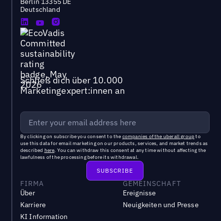
Berlin 13355 DE
Deutschland
Schließ dich über 10.000
Marketingexpert:innen an
By clicking on subscribe you consent to the
companies of the uberall group
to
use this data for email marketing on our products, services, and market trends as
described
here
. You can withdraw this consent at any time without affecting the
lawfulness of the processing before its withdrawal.
FIRMA
GEMEINSCHAFT
Über
Ereignisse
Karriere
Neuigkeiten und Presse
KI Information