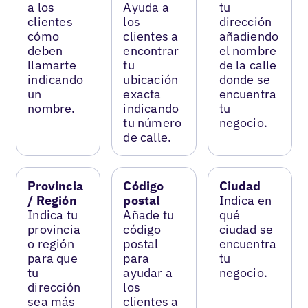
a los
Ayuda a
tu
clientes
los
dirección
cómo
clientes a
añadiendo
deben
encontrar
el nombre
llamarte
tu
de la calle
indicando
ubicación
donde se
un
exacta
encuentra
nombre.
indicando
tu
tu número
negocio.
de calle.
Provincia
Código
Ciudad
/ Región
postal
Indica en
Indica tu
Añade tu
qué
provincia
código
ciudad se
o región
postal
encuentra
para que
para
tu
tu
ayudar a
negocio.
dirección
los
sea más
clientes a