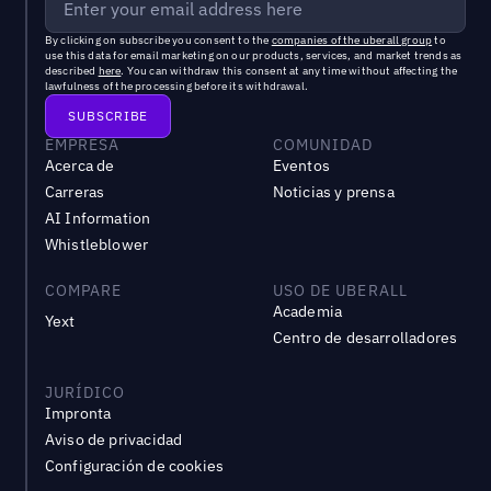
By clicking on subscribe you consent to the
companies of the uberall group
to
use this data for email marketing on our products, services, and market trends as
described
here
. You can withdraw this consent at any time without affecting the
lawfulness of the processing before its withdrawal.
EMPRESA
COMUNIDAD
Acerca de
Eventos
Carreras
Noticias y prensa
AI Information
Whistleblower
COMPARE
USO DE UBERALL
Academia
Yext
Centro de desarrolladores
JURÍDICO
Impronta
Aviso de privacidad
Configuración de cookies