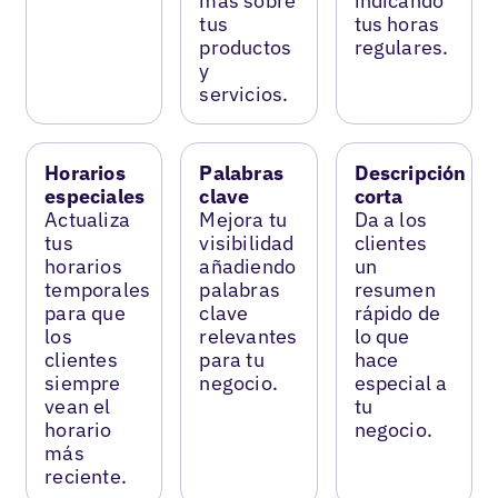
más sobre
indicando
tus
tus horas
productos
regulares.
y
servicios.
Horarios
Palabras
Descripción
especiales
clave
corta
Actualiza
Mejora tu
Da a los
tus
visibilidad
clientes
horarios
añadiendo
un
temporales
palabras
resumen
para que
clave
rápido de
los
relevantes
lo que
clientes
para tu
hace
siempre
negocio.
especial a
vean el
tu
horario
negocio.
más
reciente.