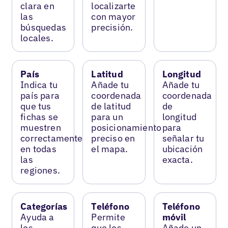
clara en
localizarte
las
con mayor
búsquedas
precisión.
locales.
País
Latitud
Longitud
Indica tu
Añade tu
Añade tu
país para
coordenada
coordenada
que tus
de latitud
de
fichas se
para un
longitud
muestren
posicionamiento
para
correctamente
preciso en
señalar tu
en todas
el mapa.
ubicación
las
exacta.
regiones.
Categorías
Teléfono
Teléfono
Ayuda a
Permite
móvil
los
que los
Añade un