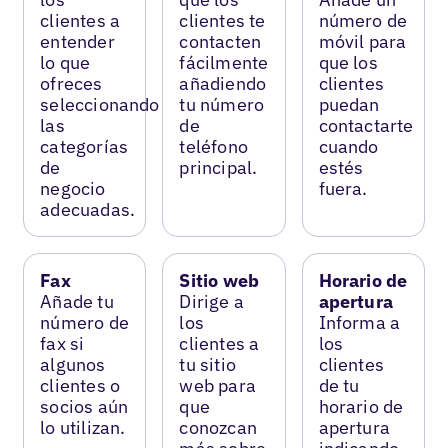
clientes a
clientes te
número de
entender
contacten
móvil para
lo que
fácilmente
que los
ofreces
añadiendo
clientes
seleccionando
tu número
puedan
las
de
contactarte
categorías
teléfono
cuando
de
principal.
estés
negocio
fuera.
adecuadas.
Fax
Sitio web
Horario de
Añade tu
Dirige a
apertura
número de
los
Informa a
fax si
clientes a
los
algunos
tu sitio
clientes
clientes o
web para
de tu
socios aún
que
horario de
lo utilizan.
conozcan
apertura