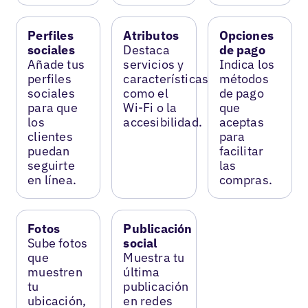
Perfiles
Atributos
Opciones
sociales
Destaca
de pago
Añade tus
servicios y
Indica los
perfiles
características
métodos
sociales
como el
de pago
para que
Wi-Fi o la
que
los
accesibilidad.
aceptas
clientes
para
puedan
facilitar
seguirte
las
en línea.
compras.
Fotos
Publicación
Sube fotos
social
que
Muestra tu
muestren
última
tu
publicación
ubicación,
en redes