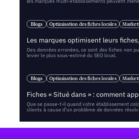
les marques multi-établissements peuvent mener 
Blogs
Optimisation des fiches locales
Marketi
Les marques optimisent leurs fiches
Des données erronées, ce sont des fiches non pub
levier le plus sous-estimé du SEO local.
Blogs
Optimisation des fiches locales
Marketi
Fiches « Situé dans » : comment app
Que se passe-t-il quand votre établissement co
clients à cause d’un problème de données résolv
Pied de page