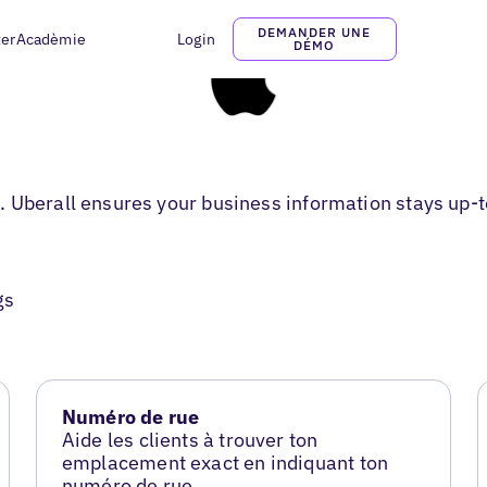
DEMANDER UNE
ter
Acadèmie
Login
DÉMO
 Uberall ensures your business information stays up-t
gs
Numéro de rue
Aide les clients à trouver ton
emplacement exact en indiquant ton
numéro de rue.