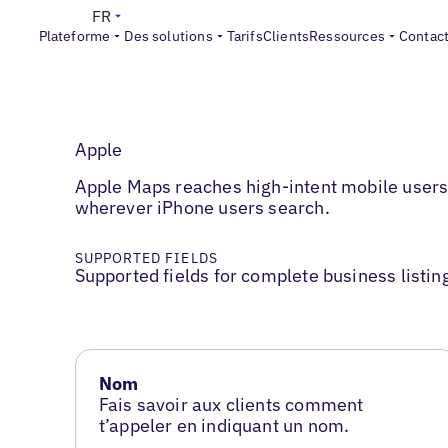
FR
Plateforme
Des solutions
Tarifs
Clients
Ressources
Contac
Apple
Apple Maps reaches high-intent mobile users.
wherever iPhone users search.
SUPPORTED FIELDS
Supported fields for complete business listin
Nom
Fais savoir aux clients comment
t’appeler en indiquant un nom.