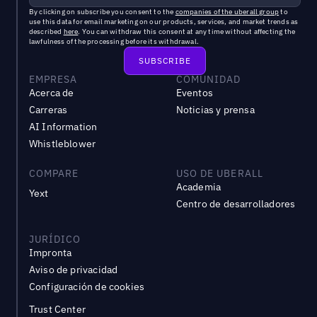
By clicking on subscribe you consent to the
companies of the uberall group
to
use this data for email marketing on our products, services, and market trends as
described
here
. You can withdraw this consent at any time without affecting the
lawfulness of the processing before its withdrawal.
EMPRESA
COMUNIDAD
Acerca de
Eventos
Carreras
Noticias y prensa
AI Information
Whistleblower
COMPARE
USO DE UBERALL
Academia
Yext
Centro de desarrolladores
JURÍDICO
Impronta
Aviso de privacidad
Configuración de cookies
Trust Center