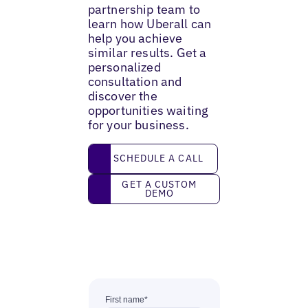
partnership team to
learn how Uberall can
help you achieve
similar results. Get a
personalized
consultation and
discover the
opportunities waiting
for your business.
Schedule a call
SCHEDULE A CALL
Get a custom demo
GET A CUSTOM
DEMO