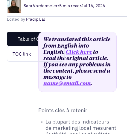
Sara Vordermeier
•
5 min read
•
Jul 16, 2026
Edited by
Pradip Lal
Table of Content
We translated this article
from English into
English.
Click here
to
TOC link
read the original article.
If you see any problems in
the content, please send a
message to
name@email.com
.
Points clés à retenir
La plupart des indicateurs
de marketing local mesurent