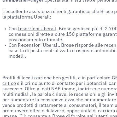
L'eccellente assistenza clienti garantisce che Brose 
la piattaforma Uberall:
Con
Inserzioni Uberall
, Brose gestisce più di 2.700
connessioni dirette a oltre 150 piattaforme garanti
posizionamento ottimale.
Con
Recensioni Uberall
, Brose risponde alle recens
casella di posta centralizzata e risposte automatic
modelli.
Profili di localizzazione ben gestiti, e in particolare
GB
critico
e il primo punto di contatto per i potenziali ca
successo. Oltre ai dati NAP (nome, indirizzo e numero 
multimediali, le parole chiave, le recensioni e gli invi
per aumentare la consapevolezza che per aumentare 
vende prodotti direttamente ai consumatori, il team ut
promuovere offerte di lavoro, opportunità di carriera 
umane. Ciò consente a Brose di fornire agli utenti u