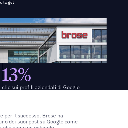
o target
13%
clic sui profili aziendali di Google
e per il successo, Brose ha
 uno dei suoi post su Google come
nziché come un ostacolo.