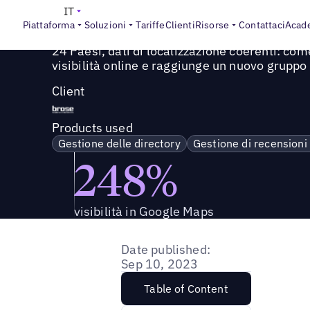
Success Story
>
24 Paesi, dati di localizzazione coerenti:
IT
Piattaforma
Soluzioni
Tariffe
Clienti
Risorse
Contattaci
Acad
24 Paesi, dati di localizzazione coerenti: c
visibilità online e raggiunge un nuovo gruppo
Client
Products used
Gestione delle directory
Gestione di recensioni
248%
visibilità in Google Maps
Date published:
Sep 10, 2023
Table of Content