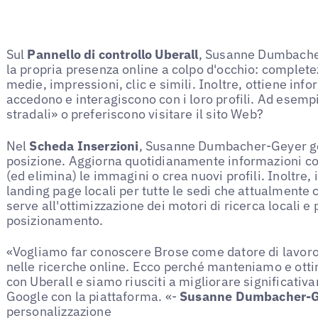
Sul
Pannello di controllo Uberall
, Susanne Dumbache
la propria presenza online a colpo d'occhio: completez
medie, impressioni, clic e simili. Inoltre, ottiene inf
accedono e interagiscono con i loro profili. Ad esempi
stradali» o preferiscono visitare il sito Web?
Nel
Scheda Inserzioni
, Susanne Dumbacher-Geyer gest
posizione. Aggiorna quotidianamente informazioni com
(ed elimina) le immagini o crea nuovi profili. Inoltre, 
landing page locali per tutte le sedi che attualmente
serve all'ottimizzazione dei motori di ricerca locali 
posizionamento.
«Vogliamo far conoscere Brose come datore di lavoro 
nelle ricerche online. Ecco perché manteniamo e ottim
con Uberall e siamo riusciti a migliorare significativam
Google con la piattaforma. «-
Susanne Dumbacher-
personalizzazione