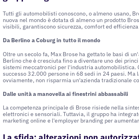
Tutti gli automobilisti conoscono, o almeno usano, B
nuova nel mondo è dotata di almeno un prodotto Bro
visibili, garantiscono sicurezza, comfort ed efficienza
Da Berlino a Coburg in tutto il mondo
Oltre un secolo fa, Max Brose ha gettato le basi di un
Berlino che è cresciuta fino a diventare uno dei princi
sistemi meccatronici per l'industria automobilistica.
successo 32.000 persone in 68 sedi in 24 paesi. Ma la
ovviamente, non risparmia un'azienda tradizionale c
Dalle unità a manovella ai finestrini abbassabili
La competenza principale di Brose risiede nella sintesi
elettronici e sensoriali. Tuttavia, il gruppo ha integr
marketing online e l'employer branding per aumentare 
La sfida: alterazioni non autorizza