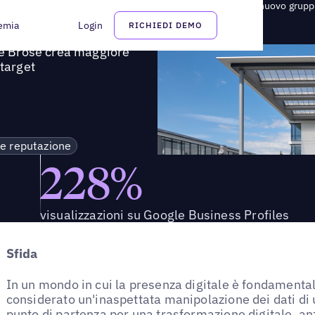
 come Brose crea maggiore visibilità online e raggiunge un nuovo grupp
emia
Login
RICHIEDI DEMO
ome Brose crea maggiore
 target
 e reputazione
228%
visualizzazioni su Google Business Profiles
Sfida
In un mondo in cui la presenza digitale è fondamental
considerato un'inaspettata manipolazione dei dati di
punto di partenza per una trasformazione digitale, a