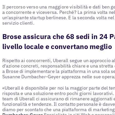
Il percorso verso una maggiore visibilità e dati ben g
a concorrente e viceversa. Perché? La prima volta n
un'aspirante startup berlinese. E la seconda volta ne
servizio clienti.
Brose assicura che 68 sedi in 24 P
livello locale e convertano meglio
Rispetto ai concorrenti, Uberall segue un approccio a
d'azione concreti, responsabilità chiare e una stretta
a Brose di implementare la piattaforma in una sola s
Susanne Dumbacher-Geyer apprezza nelle sue operaz
«Uberall è disponibile per noi la maggior parte del te
risposta e una soluzione entro pochi giorni lavorativi.
team di Uberall ci assicurano di rimanere aggiornati
funzionalità e tendenze. Il contatto personale è davver
diamo per scontato che una piattaforma di marketing 
Dumbacher-Geyer
Specialista in siti Web e personal