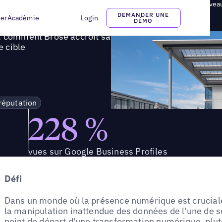
es : comment Brose accroît sa visibilité en ligne et atteint un nouvea
DEMANDER UNE
ter
Acadèmie
Login
DÉMO
 : comment Brose accroît sa
e cible
 réputation
228 %
vues sur Google Business Profiles
Défi
Dans un monde où la présence numérique est cruciale
la manipulation inattendue des données de l'une de
point de départ d'une transformation numérique, plu