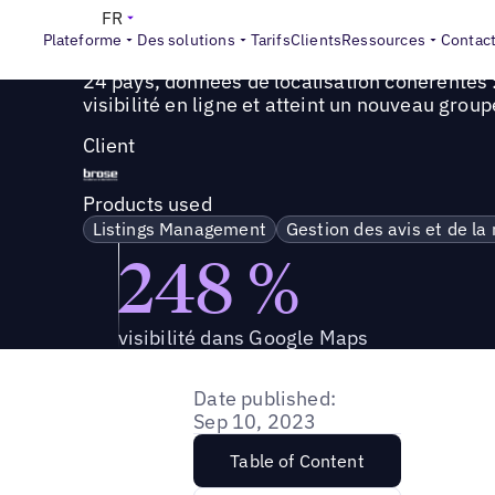
Success Story
>
24 pays, données de localisation cohérent
FR
Plateforme
Des solutions
Tarifs
Clients
Ressources
Contac
24 pays, données de localisation cohérentes
visibilité en ligne et atteint un nouveau group
Client
Products used
Listings Management
Gestion des avis et de la
248 %
visibilité dans Google Maps
Date published:
Sep 10, 2023
Table of Content