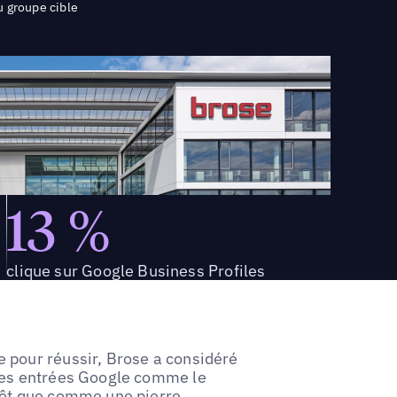
u groupe cible
13 %
clique sur Google Business Profiles
 pour réussir, Brose a considéré
 ses entrées Google comme le
tôt que comme une pierre