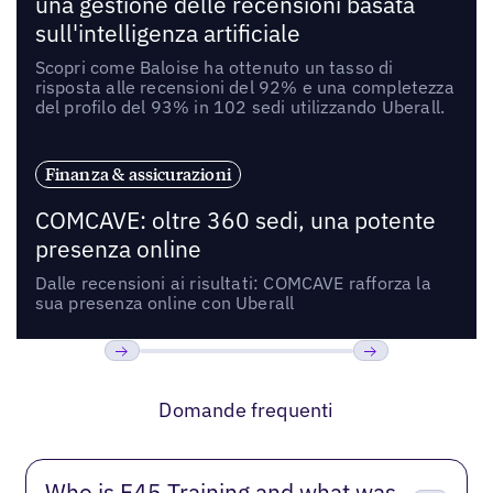
una gestione delle recensioni basata
sull'intelligenza artificiale
Scopri come Baloise ha ottenuto un tasso di
risposta alle recensioni del 92% e una completezza
del profilo del 93% in 102 sedi utilizzando Uberall.
Finanza & assicurazioni
COMCAVE: oltre 360 sedi, una potente
presenza online
Dalle recensioni ai risultati: COMCAVE rafforza la
sua presenza online con Uberall
Precedente
Prossimo
Domande frequenti
Who is F45 Training and what was