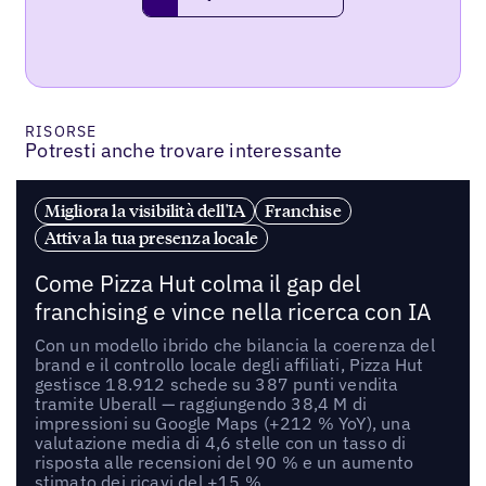
request a demo
RISORSE
Potresti anche trovare interessante
Migliora la visibilità dell'IA
Franchise
Attiva la tua presenza locale
Come Pizza Hut colma il gap del
franchising e vince nella ricerca con IA
Con un modello ibrido che bilancia la coerenza del
brand e il controllo locale degli affiliati, Pizza Hut
gestisce 18.912 schede su 387 punti vendita
tramite Uberall — raggiungendo 38,4 M di
impressioni su Google Maps (+212 % YoY), una
valutazione media di 4,6 stelle con un tasso di
risposta alle recensioni del 90 % e un aumento
stimato dei ricavi del +15 %.