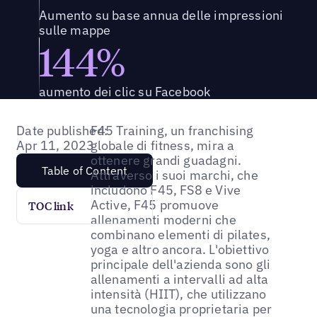
Aumento su base annua delle impressioni
sulle mappe
144%
aumento dei clic su Facebook
Date published:
F45 Training, un franchising
Apr 11, 2023
globale di fitness, mira a
ottenere grandi guadagni.
Table of Content
Attraverso i suoi marchi, che
includono F45, FS8 e Vive
Active, F45 promuove
TOC link
allenamenti moderni che
combinano elementi di pilates,
yoga e altro ancora. L'obiettivo
principale dell'azienda sono gli
allenamenti a intervalli ad alta
intensità (HIIT), che utilizzano
una tecnologia proprietaria per