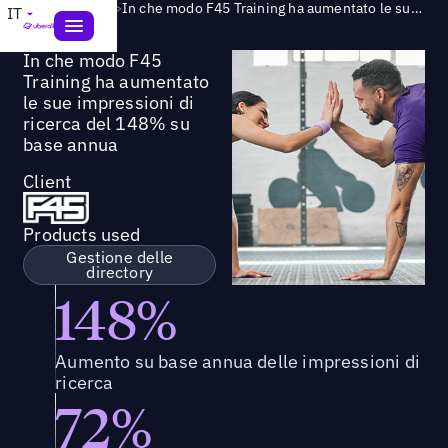
Success Story
>
In che modo F45 Training ha aumentato le sue impressioni di ricerca del 148% su base annua
IT
In che modo F45
Training ha aumentato
le sue impressioni di
ricerca del 148% su
base annua
Client
Products used
Gestione delle
directory
148%
Aumento su base annua delle impressioni di
ricerca
72%