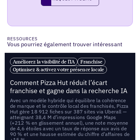
request a demo
RESSOURCES
Vous pourriez également trouver intéressant
Améliorez la visibilité de l'IA
Franchise
Optimisez & activez votre présence locale
Comment Pizza Hut réduit l’écart
franchise et gagne dans la recherche IA
Avec un modèle hybride qui équilibre la cohérence
de marque et le contrôle local des franchisés, Pizza
Hut gère 18 912 fiches sur 387 sites via Uberall —
atteignant 38,4 M d’impressions Google Maps
(+212 % en glissement annuel), une note moyenne
de 4,6 étoiles avec un taux de réponse aux avis de
90 % et une hausse estimée du chiffre d’affaires de
+15 %.