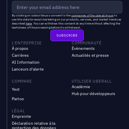
By clicking on subscribe you consent to the
companies of the uberall group
to
use this data for email marketing on our products, services, and market trends as
described
here
. You can withdraw this consent at any time without affecting the
lawfulness of the processing before its withdrawal.
L'ENTREPRISE
COMMUNAUTÉ
À propos
Évènements
Carrières
Actualités et presse
AI Information
Lanceurs d'alerte
COMPARE
UTILISER UBERALL
Académie
Yext
Hub pour développeurs
Partoo
LÉGAL
Empreinte
Déclaration relative à la
protection des données