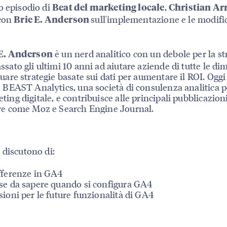
o episodio di
,
Beat del marketing locale
Christian Ar
 con
sull'implementazione e le modifi
Brie E. Anderson
è un nerd analitico con un debole per la st
 E. Anderson
ssato gli ultimi 10 anni ad aiutare aziende di tutte le d
tuare strategie basate sui dati per aumentare il ROI. Oggi
e BEAST Analytics, una società di consulenza analitica pe
ting digitale, e contribuisce alle principali pubblicazion
re come Moz e Search Engine Journal.
 discutono di:
fferenze in GA4
se da sapere quando si configura GA4
sioni per le future funzionalità di GA4