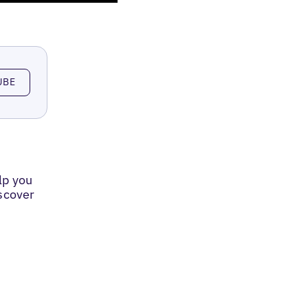
UBE
lp you
iscover