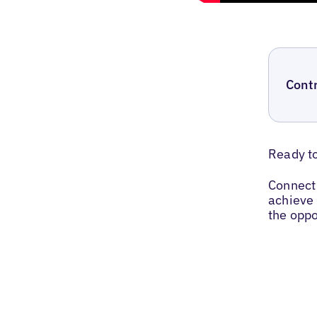
Cont
Ready t
Connect 
achieve 
the oppo