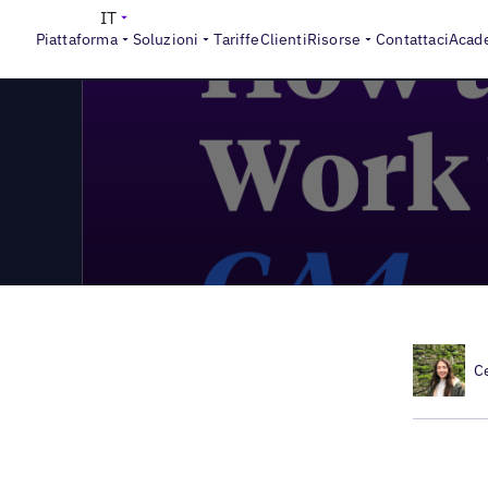
>
Local Marketing Beat
Episodio #2 di Local Marketing Beat
IT
Piattaforma
Soluzioni
Tariffe
Clienti
Risorse
Contattaci
Acad
C