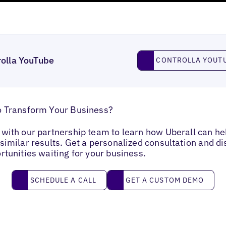
Controlla YouTube
rolla YouTube
CONTROLLA YOUT
o Transform Your Business?
with our partnership team to learn how Uberall can he
similar results. Get a personalized consultation and d
rtunities waiting for your business.
Schedule a call
Get a custom demo
SCHEDULE A CALL
GET A CUSTOM DEMO