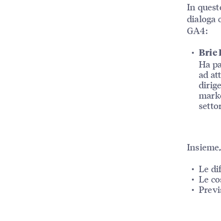
In quest
dialoga
GA4:
Brie
Ha pa
ad at
dirig
marke
setto
Insieme,
Le di
Le co
Previ