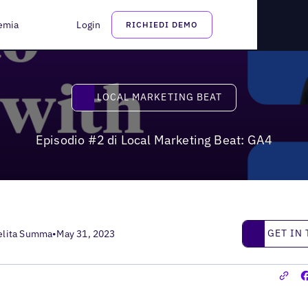
: GA4
emia
Login
RICHIEDI DEMO
Local Marketing Beat
LOCAL MARKETING BEAT
Episodio #2 di Local Marketing Beat: GA4
Get in touc
GET IN
elita Summa
•
May 31, 2023