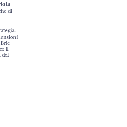
riola
che di
rategia.
imensioni
 Brie
r il
i del