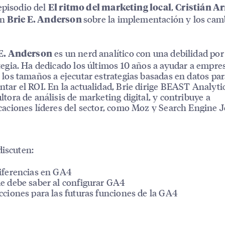
episodio del
,
El ritmo del marketing local
Cristián Ar
on
sobre la implementación y los cam
Brie E. Anderson
es un nerd analítico con una debilidad por
 E. Anderson
tegia. Ha dedicado los últimos 10 años a ayudar a empre
 los tamaños a ejecutar estrategias basadas en datos pa
tar el ROI. En la actualidad, Brie dirige BEAST Analyti
ltora de análisis de marketing digital, y contribuye a
caciones líderes del sector, como Moz y Search Engine J
discuten:
iferencias en GA4
e debe saber al configurar GA4
cciones para las futuras funciones de la GA4