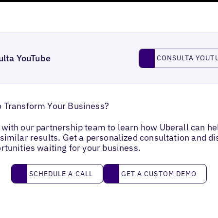
Consulta YouTube
ulta YouTube
CONSULTA YOUT
o Transform Your Business?
with our partnership team to learn how Uberall can he
similar results. Get a personalized consultation and d
rtunities waiting for your business.
Schedule a call
Get a custom demo
SCHEDULE A CALL
GET A CUSTOM DEMO