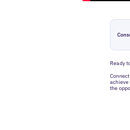
Cons
Ready t
Connect 
achieve 
the oppo