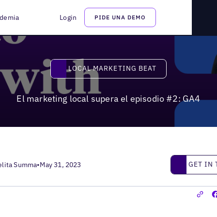
io #2: GA4
demia
Login
PIDE UNA DEMO
Local Marketing Beat
LOCAL MARKETING BEAT
El marketing local supera el episodio #2: GA4
Get in touc
GET IN
elita Summa
•
May 31, 2023