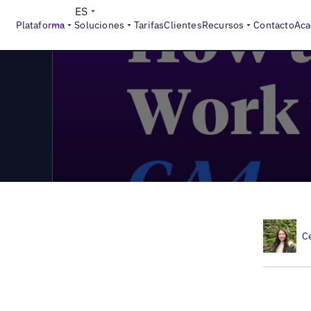
>
Local Marketing Beat
El marketing local supera el episod
ES
Plataforma
Soluciones
Tarifas
Clientes
Recursos
Contacto
Aca
C