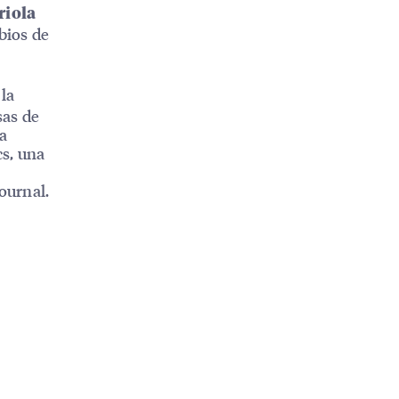
riola
bios de
 la
sas de
ra
cs, una
ournal.