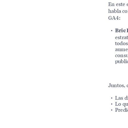
En este 
habla c
GA4:
Brie
estra
todos
aumen
consu
publi
Juntos, 
Las d
Lo qu
Predi