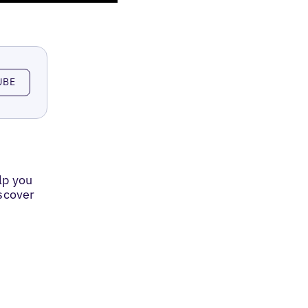
UBE
lp you
iscover