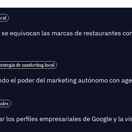
cal
é se equivocan las marcas de restaurantes co
trategia de marketing local
ndo el poder del marketing autónomo con agent
cales
 los perfiles empresariales de Google y la visi