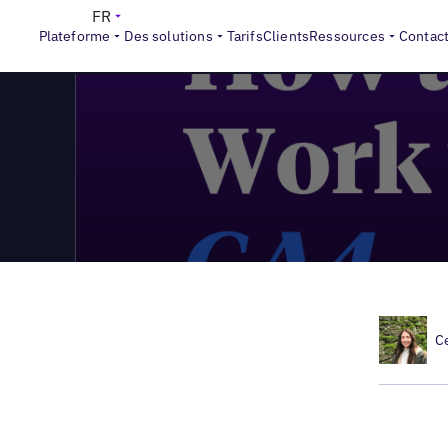
>
Local Marketing Beat
Épisode #2 de l'épisode du marketin
FR
Plateforme
Des solutions
Tarifs
Clients
Ressources
Contac
C