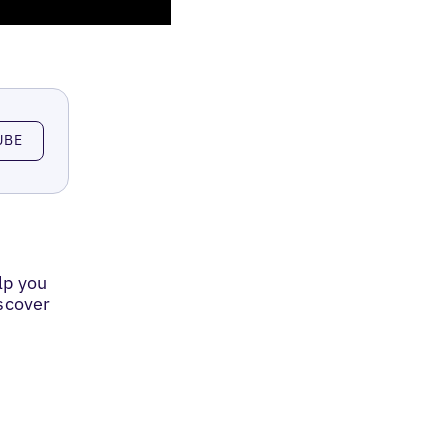
UBE
lp you
iscover