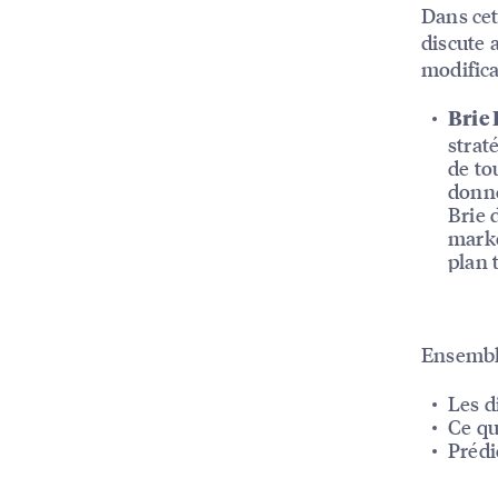
Dans cet
discute 
modifica
Brie
strat
de to
donné
Brie 
marke
plan 
Ensemble
Les d
Ce qu
Prédi