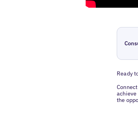
Cons
Ready t
Connect 
achieve 
the oppo