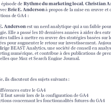
 épisode de
,
Rythme du marketing local
Christian A
avec
à propos de la mise en œuvre et 
Brie E. Anderson
tions de GA4 :
est un nerd analytique qui a un faible pour
 E. Anderson
égie. Elle a passé les 10 dernières années à aider des ent
utes tailles à mettre en œuvre des stratégies basées sur l
es pour augmenter le retour sur investissement. Aujour
dirige BEAST Analytics, une société de conseil en analy
ting numérique, et contribue à des publications de pre
telles que Moz et Search Engine Journal.
, ils discutent des sujets suivants :
ifférences entre le GA4
'il faut savoir lors de la configuration de GA4
ctions concernant les fonctionnalités futures du GA4