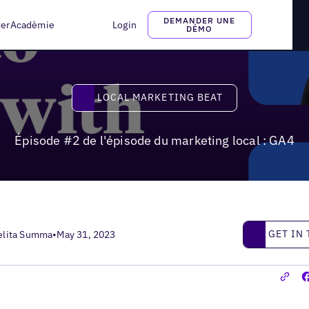
g local : GA4
DEMANDER UNE
ter
Acadèmie
Login
DÉMO
Local Marketing Beat
LOCAL MARKETING BEAT
Épisode #2 de l'épisode du marketing local : GA4
Get in touc
GET IN
elita Summa
•
May 31, 2023