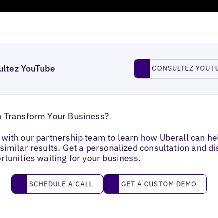
Consultez YouTube
ultez YouTube
CONSULTEZ YOUT
o Transform Your Business?
with our partnership team to learn how Uberall can he
similar results. Get a personalized consultation and d
rtunities waiting for your business.
Schedule a call
Get a custom demo
SCHEDULE A CALL
GET A CUSTOM DEMO