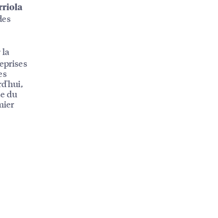
rriola
des
 la
reprises
es
d'hui,
se du
mier