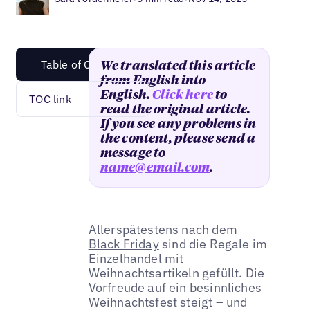
Table of Content
We translated this article
from English into
English.
Click here
to
TOC link
read the original article.
If you see any problems in
the content, please send a
message to
name@email.com
.
Allerspätestens nach dem
Black Friday
sind die Regale im
Einzelhandel mit
Weihnachtsartikeln gefüllt. Die
Vorfreude auf ein besinnliches
Weihnachtsfest steigt – und