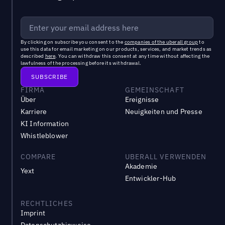
By clicking on subscribe you consent to the
companies of the uberall group
to
use this data for email marketing on our products, services, and market trends as
described
here
. You can withdraw this consent at any time without affecting the
lawfulness of the processing before its withdrawal.
FIRMA
GEMEINSCHAFT
Über
Ereignisse
Karriere
Neuigkeiten und Presse
KI Information
Whistleblower
COMPARE
UBERALL VERWENDEN
Akademie
Yext
Entwickler-Hub
RECHTLICHES
Imprint