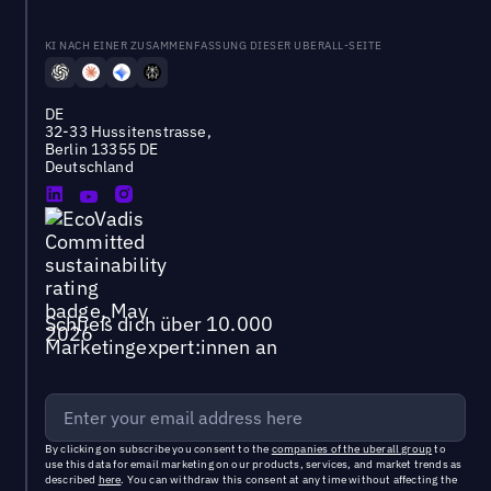
KI NACH EINER ZUSAMMENFASSUNG DIESER UBERALL-SEITE
DE
32-33 Hussitenstrasse,
Berlin 13355 DE
Deutschland
Schließ dich über 10.000
Marketingexpert:innen an
By clicking on subscribe you consent to the
companies of the uberall group
to
use this data for email marketing on our products, services, and market trends as
described
here
. You can withdraw this consent at any time without affecting the