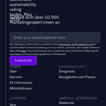
Schließ dich über 10.000
Marketingexpert:innen an
By clicking on subscribe you consent to the
companies of the uberall group
to
use this data for email marketing on our products, services, and market trends as
described
here
. You can withdraw this consent at any time without affecting the
lawfulness of the processing before its withdrawal.
FIRMA
GEMEINSCHAFT
Über
Ereignisse
Karriere
Neuigkeiten und Presse
KI Information
Whistleblower
COMPARE
UBERALL VERWENDEN
Akademie
Yext