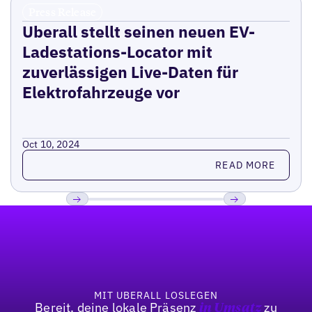
Press Release
Uberall stellt seinen neuen EV-
Ladestations-Locator mit
zuverlässigen Live-Daten für
Elektrofahrzeuge vor
Oct 10, 2024
Read more
READ MORE
Fußzeile
Previous
Weiter
MIT UBERALL LOSLEGEN
Bereit, deine lokale Präsenz
zu
in Umsatz