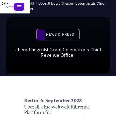
News & Press
>
DE
Uberall begrüßt Grant Coleman als Chief
Revenue Officer
News & Press
NEWS & PRESS
Uberall begrüßt Grant Coleman als Chief
Revenue Officer
–
Berlin, 6. September 2023
Uberall
, eine weltweit führende
Plattform für