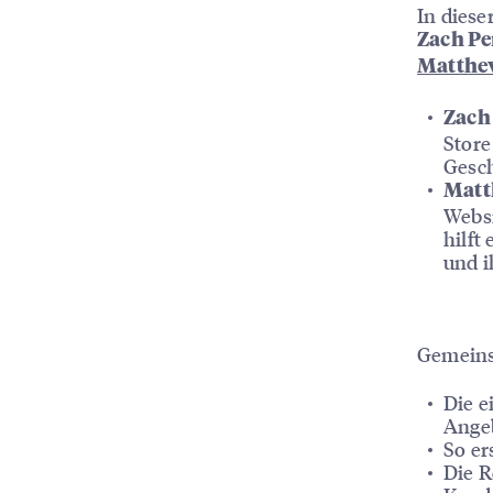
In diese
Zach Pe
Matthe
Zach
Store
Gesch
Matt
Websi
hilft
und i
Gemeinsa
Die e
Angeb
So er
Die R