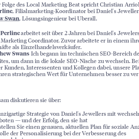
r Folge des Local Marketing Beat spricht Christian Arrio
, Filialmarketing-Koordinator bei Daniel's Jewelle
rline
, Lösungsingenieur bei Uberall.
w Swan
arbeitet seit über 2 Jahren bei Daniel's Jewelers
 Perline
 Marketing Coordinator. Zuvor arbeitete er in einem ihr
äfte als Einzelhandelsverkäufer.
Ich begann im technischen SEO-Bereich d
hew Swans
tes, um dann in die lokale SEO-Nische zu wechseln. Bei
 er Kunden, Interessenten und Kollegen dabei, unsere Pl
hren strategischen Wert für Unternehmen besser zu ver
m diskutieren sie über:
inzigartige Strategie von Daniel's Jewellers mit wechse
oten — und der Erfolg, den sie hat
stellen Sie einen genauen, aktuellen Plan für soziale A
olle der Personalisierung bei der Verbesserung des