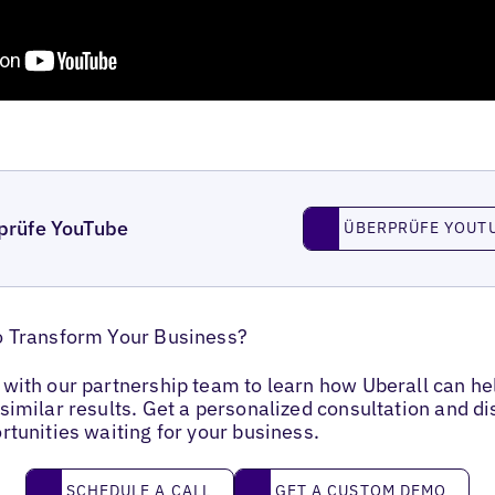
Überprüfe YouTube
prüfe YouTube
ÜBERPRÜFE YOUT
o Transform Your Business?
with our partnership team to learn how Uberall can he
similar results. Get a personalized consultation and d
rtunities waiting for your business.
Schedule a call
Get a custom demo
SCHEDULE A CALL
GET A CUSTOM DEMO