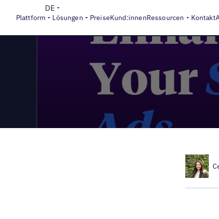
>
Local Marketing Beat
Local Marketing Beat Folge #5: Soz
DE
Plattform
Lösungen
Preise
Kund:innen
Ressourcen
Kontakt
C