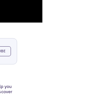
UBE
lp you
iscover