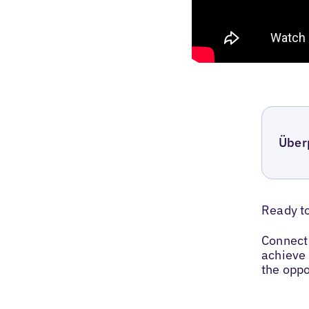
Über
Ready t
Connect 
achieve 
the oppo