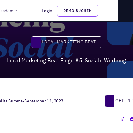
iale Werbung
Akademie
Login
DEMO BUCHEN
Local Marketing Beat
LOCAL MARKETING BEAT
Local Marketing Beat Folge #5: Soziale Werbung
Get in touc
GET IN
elita Summa
•
September 12, 2023