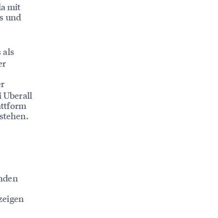
la mit
rs und
 als
er
er
 Uberall
attform
stehen.
lnden
nzeigen