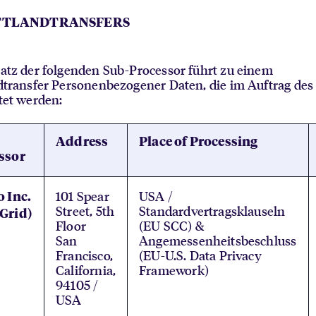
RITTLANDTRANSFERS
atz der folgenden Sub-Processor führt zu einem
dtransfer Personenbezogener Daten, die im Auftrag de
tet werden:
Address
Place of Processing
ssor
101 Spear
USA /
o Inc.
Street, 5th
Standardvertragsklauseln
Grid)
Floor
(EU SCC) &
San
Angemessenheitsbeschluss
Francisco,
(EU-U.S. Data Privacy
California,
Framework)
94105 /
USA