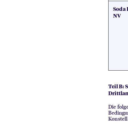
Soda 
NV
Teil B:
Drittla
Die fol
Bedingu
Konstell