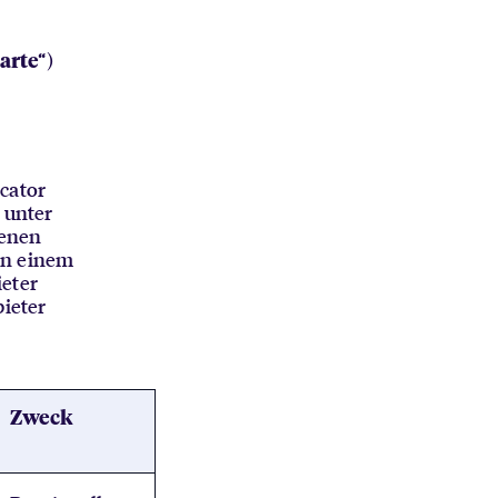
“)
arte
cator
 unter
denen
on einem
ieter
bieter
Zweck