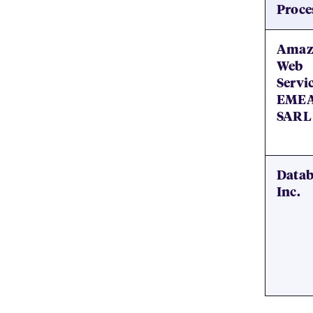
Proce
Amaz
Web
Servi
EME
SARL
Datab
Inc.