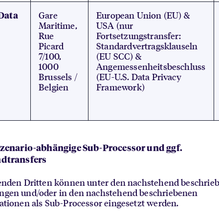
Gare
European Union (EU) &
Data
Maritime,
USA (nur
Rue
Fortsetzungstransfer:
Picard
Standardvertragsklauseln
7/100,
(EU SCC) &
1000
Angemessenheitsbeschluss
Brussels /
(EU-U.S. Data Privacy
Belgien
Framework)
 Szenario-abhängige Sub-Processor und ggf.
ndtransfers
genden Dritten können unter den nachstehend beschrie
ngen und/oder in den nachstehend beschriebenen
ationen als Sub-Processor eingesetzt werden.