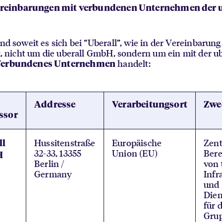
Vereinbarungen mit verbundenen Unternehmen der u
nd soweit es sich bei “Uberall”, wie in der Vereinbarung
t, nicht um die uberall GmbH, sondern um ein mit der ub
handelt:
erbundenes Unternehmen
Addresse
Verarbeitungsort
Zwe
ssor
Hussitenstraße
Europäische
Zent
ll
32-33, 13355
Union (EU)
Bere
H
Berlin /
von 
Germany
Infr
und
Dien
für 
Gru