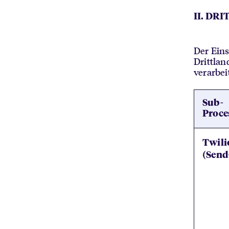
II. D
Der Eins
Drittlan
verarbei
Sub-
Proce
Twili
(Send