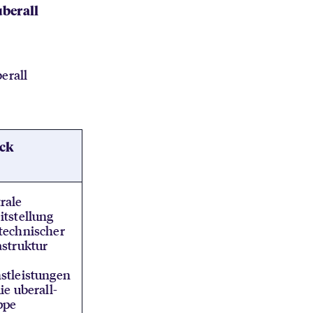
berall
erall
ck
rale
itstellung
technischer
astruktur
stleistungen
die uberall-
ppe