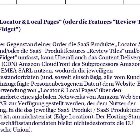
 “Locator & Local Pages” (oder die Features “Review 
Widget”)
er Gegenstand einer Order die SaaS Produkte „Locator 
nd/oder die SaaS- Produktfeatures „Review Tiles“ und/
Widget“ umfasst, kann Uberall auch das Content Deliver
 (CDN) Amazon CloudFront des Subprocessors Amazo
s EMEA SARL nutzen, wodurch die jeweiligen
sstandortdaten (und, soweit einschlägig, alle vom Kun
hinzugefügte Personenbezogenen Daten) dem Website-
erwendung von „Locator & Local Pages“ über den
tandorte eines globalen Netzwerks von Amazon Web Ser
R zur Verfügung gestellt werden, der dem Nutzer der
g, in die das jeweilige SaaS-Produkt / SaaS-Produktm
rt ist, am nächsten ist (Edge Location). Der Hosting-Stan
eschäftsstandortdaten bleibt nichtsdestotrotz die EU
sche Union).