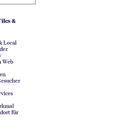
Tiles &
& Local
oder
y
n Web
den
Besucher
vices
erkmal
dort für