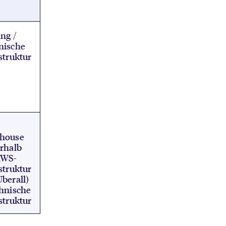
ng /
nische
struktur
house
rhalb
AWS-
struktur
berall)
chnische
struktur