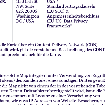
1133 15th St
USA /
ox,
NW, Suite
Standardvertragsklauseln
825, 20005
(EU SCC) &
Washington
Angemessenheitsbeschluss
DC / USA
(EU-U.S. Data Privacy
Framework)*
 die Karte über ein Content Delivery Network (CDN)
stellt wird, gilt die vorstehende Beschreibung des CDN f
entsprechend auch für die Karte.
ine solche Map integriert unter Verwendung von Zugrif
 Tokens) des Kunden
oder eines sonstigen Dritten genut
 die Map nicht von einem der in der vorstehenden Tabe
rten Karten-Drittanbieter bereitgestellt wird, kann die
rte zusammen mit Locator zu einer Verarbeitung von
daten, wie etwa IP-Adressen von Website-Besuchern, zu