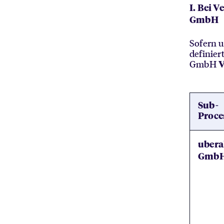
I. Bei 
GmbH
Sofern u
definier
GmbH
V
Sub-
Proce
ubera
Gmb