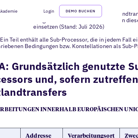
Akademie
Login
DEMO BUCHEN
icht von Sub-Processors und potentiellen Drittlandtra
 Daten im Auftrag des Kunden kann Uberall die in dies
einsetzen (Stand: Juli 2026)
 Ein Teil enthält alle Sub-Processor, die in jedem Fall e
schriebenen Bedingungen bzw. Konstellationen als Sub-
 A: Grundsätzlich genutzte S
essors und, sofern zutreffen
tlandtransfers
ARBEITUNGEN INNERHALB EUROPÄISCHEN UNIO
Addresse
Verarbeitungsort
Zwe