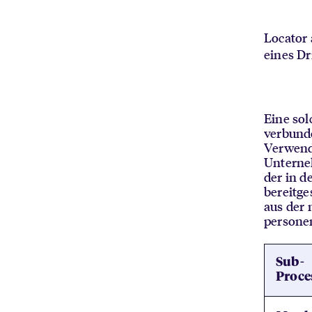
Locator
eines Dr
Eine sol
verbund
Verwend
Unterneh
der in d
bereitge
aus der 
persone
Sub-
Proce