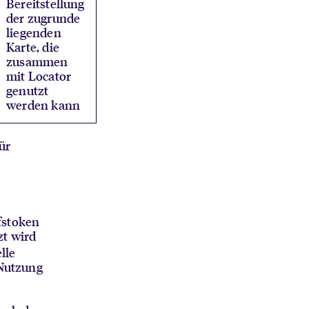
Bereitstellung
der zugrunde
liegenden
Karte, die
zusammen
mit Locator
genutzt
werden kann
ür
fstoken
zt wird
lle
 Nutzung