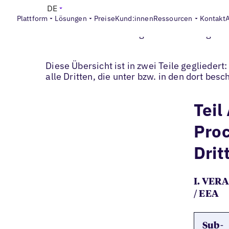
DE
Plattform
Lösungen
Preise
Kund:innen
Ressourcen
Kontakt
Übers
Für die Verarbeitung Personenbezogener
Diese Übersicht ist in zwei Teile gegliedert:
alle Dritten, die unter bzw. in den dort be
Teil
Proc
Drit
I. VER
/ EEA
Sub-