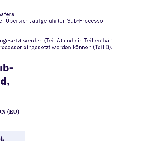
nsfers
er Übersicht aufgeführten Sub-Processor
ingesetzt werden (Teil A) und ein Teil enthält
Processor eingesetzt werden können (Teil B).
ub-
d,
N (EU)
ck