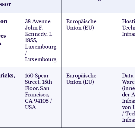
ssor
38 Avenue
Europäische
Hosti
on
John F.
Union (EU)
Tech
Kennedy, L-
Infra
ces
1855,
A
Luxembourg
/
Luxembourg
160 Spear
Europäische
Data
ricks,
Street, 15th
Union (EU)
Ware
Floor, San
(inne
Francisco,
der 
CA 94105 /
Infra
USA
von U
/ Te
Infra