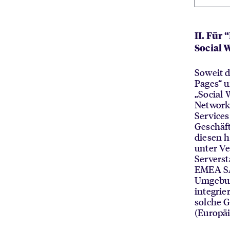
II. Für
Social 
Soweit d
Pages“ u
„Social 
Network
Service
Geschäft
diesen 
unter V
Servers
EMEA SA
Umgebun
integrie
solche G
(Europäi