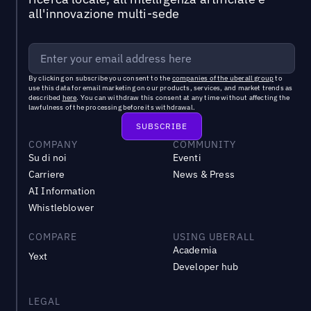
all'innovazione multi-sede
By clicking on subscribe you consent to the
companies of the uberall group
to
use this data for email marketing on our products, services, and market trends as
described
here
. You can withdraw this consent at any time without affecting the
lawfulness of the processing before its withdrawal.
COMPANY
COMMUNITY
Su di noi
Eventi
Carriere
News & Press
AI Information
Whistleblower
COMPARE
USING UBERALL
Academia
Yext
Developer hub
LEGAL