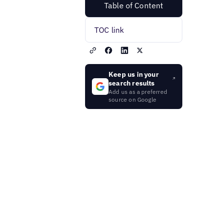
Table of Content
TOC link
Keep us in your
search results
Add us as a preferred
source on Google