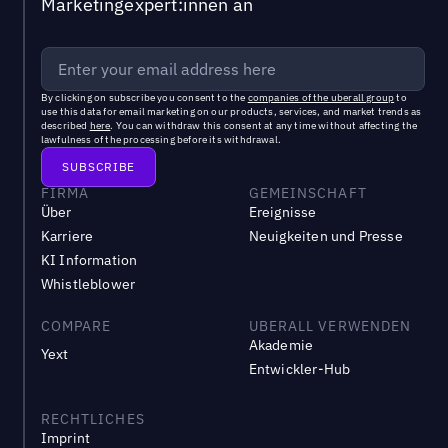
Marketingexpert:innen an
By clicking on subscribe you consent to the
companies of the uberall group
to
use this data for email marketing on our products, services, and market trends as
described
here
. You can withdraw this consent at any time without affecting the
lawfulness of the processing before its withdrawal.
FIRMA
GEMEINSCHAFT
Über
Ereignisse
Karriere
Neuigkeiten und Presse
KI Information
Whistleblower
COMPARE
UBERALL VERWENDEN
Akademie
Yext
Entwickler-Hub
RECHTLICHES
Imprint