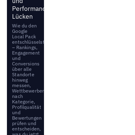
und
Performance-
Lücken
Wie du den
Google
Local Pack
entschlüsselst
– Rankings,
Engagement
und
Conversions
über alle
Standorte
hinweg
messen,
Wettbewerber
nach
Kategorie,
Profilqualität
und
Bewertungen
prüfen und
entscheiden,
was du jetzt