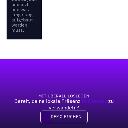
umsetzt
und was
langfristig
aufgebaut
werden
muss.
Fußzeile
MIT UBERALL LOSLEGEN
Bereit, deine lokale Präsenz
zu
in Umsatz
verwandeln?
DEMO BUCHEN
DEMO BUCHEN