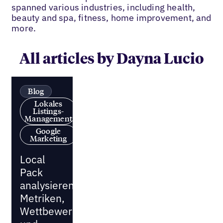
spanned various industries, including health,
beauty and spa, fitness, home improvement, and
more.
All articles by Dayna Lucio
Blog
Lokales
Listings-
Management
Google
Marketing
Local
Pack
analysieren:
Metriken,
Wettbewerber