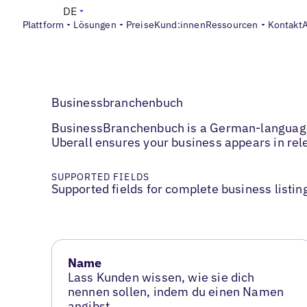
DE
Plattform
Lösungen
Preise
Kund:innen
Ressourcen
Kontakt
Businessbranchenbuch
BusinessBranchenbuch is a German-language b
Uberall ensures your business appears in rele
SUPPORTED FIELDS
Supported fields for complete business listin
Name
Lass Kunden wissen, wie sie dich
nennen sollen, indem du einen Namen
angibst.