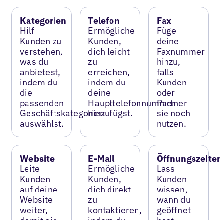
Kategorien
Telefon
Fax
Hilf
Ermögliche
Füge
Kunden zu
Kunden,
deine
verstehen,
dich leicht
Faxnummer
was du
zu
hinzu,
anbietest,
erreichen,
falls
indem du
indem du
Kunden
die
deine
oder
passenden
Haupttelefonnummer
Partner
Geschäftskategorien
hinzufügst.
sie noch
auswählst.
nutzen.
Website
E-Mail
Öffnungszeite
Leite
Ermögliche
Lass
Kunden
Kunden,
Kunden
auf deine
dich direkt
wissen,
Website
zu
wann du
weiter,
kontaktieren,
geöffnet