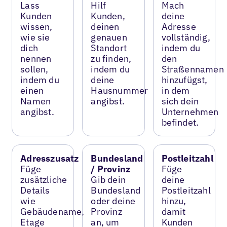
Lass
Hilf
Mach
Kunden
Kunden,
deine
wissen,
deinen
Adresse
wie sie
genauen
vollständig,
dich
Standort
indem du
nennen
zu finden,
den
sollen,
indem du
Straßennamen
indem du
deine
hinzufügst,
einen
Hausnummer
in dem
Namen
angibst.
sich dein
angibst.
Unternehmen
befindet.
Adresszusatz
Bundesland
Postleitzahl
Füge
/ Provinz
Füge
zusätzliche
Gib dein
deine
Details
Bundesland
Postleitzahl
wie
oder deine
hinzu,
Gebäudename,
Provinz
damit
Etage
an, um
Kunden