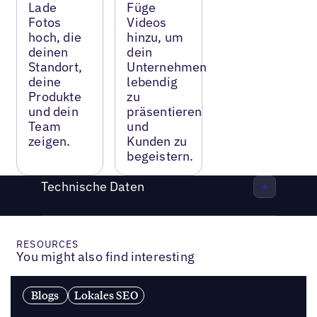
Lade
Füge
Fotos
Videos
hoch, die
hinzu, um
deinen
dein
Standort,
Unternehmen
deine
lebendig
Produkte
zu
und dein
präsentieren
Team
und
zeigen.
Kunden zu
begeistern.
Technische Daten
RESOURCES
You might also find interesting
Blogs
Lokales SEO