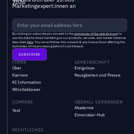
Marketingexpert:innen an
By clicking on subscribe you consent to the
companies of the uberall group
to
use this data for email marketing on our products, services, and market trends as
described
here
. You can withdraw this consent at any time without affecting the
lawfulness of the processing before its withdrawal.
FIRMA
GEMEINSCHAFT
Über
Ereignisse
Karriere
Neuigkeiten und Presse
KI Information
Whistleblower
COMPARE
UBERALL VERWENDEN
Akademie
Yext
Entwickler-Hub
RECHTLICHES