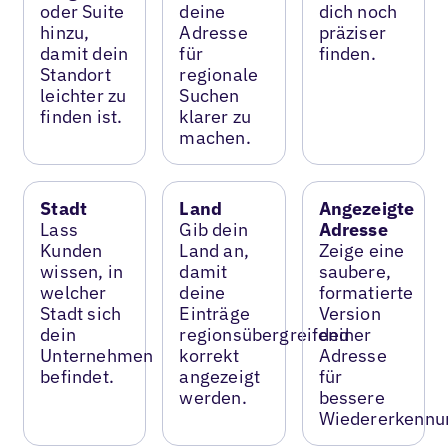
oder Suite
deine
dich noch
hinzu,
Adresse
präziser
damit dein
für
finden.
Standort
regionale
leichter zu
Suchen
finden ist.
klarer zu
machen.
Stadt
Land
Angezeigte
Lass
Gib dein
Adresse
Kunden
Land an,
Zeige eine
wissen, in
damit
saubere,
welcher
deine
formatierte
Stadt sich
Einträge
Version
dein
regionsübergreifend
deiner
Unternehmen
korrekt
Adresse
befindet.
angezeigt
für
werden.
bessere
Wiedererkennu