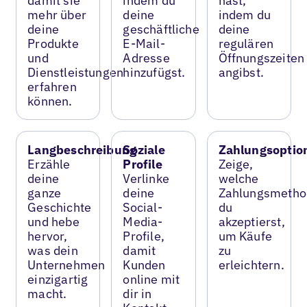
damit sie
indem du
hast,
mehr über
deine
indem du
deine
geschäftliche
deine
Produkte
E-Mail-
regulären
und
Adresse
Öffnungszeiten
Dienstleistungen
hinzufügst.
angibst.
erfahren
können.
Langbeschreibung
Soziale
Zahlungsoptio
Erzähle
Profile
Zeige,
deine
Verlinke
welche
ganze
deine
Zahlungsmetho
Geschichte
Social-
du
und hebe
Media-
akzeptierst,
hervor,
Profile,
um Käufe
was dein
damit
zu
Unternehmen
Kunden
erleichtern.
einzigartig
online mit
macht.
dir in