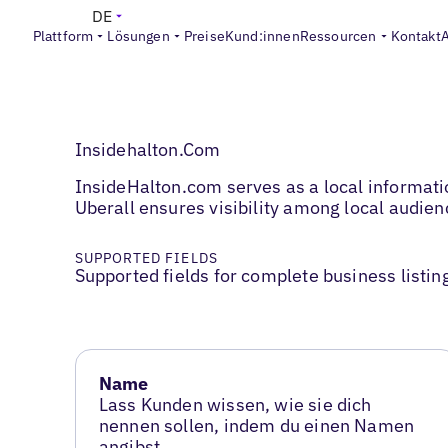
DE
Plattform
Lösungen
Preise
Kund:innen
Ressourcen
Kontakt
Insidehalton.Com
InsideHalton.com serves as a local informatio
Uberall ensures visibility among local audien
SUPPORTED FIELDS
Supported fields for complete business listin
Name
Lass Kunden wissen, wie sie dich
nennen sollen, indem du einen Namen
angibst.