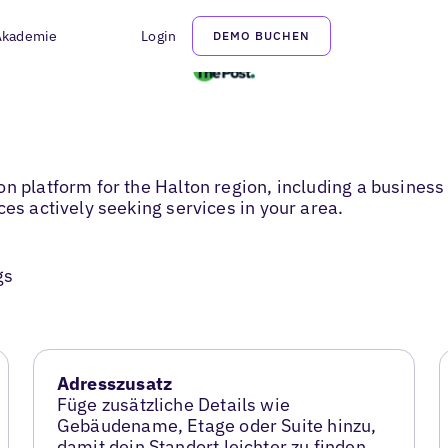
Akademie
Login
DEMO BUCHEN
n platform for the Halton region, including a business 
ces actively seeking services in your area.
gs
Adresszusatz
Füge zusätzliche Details wie
Gebäudename, Etage oder Suite hinzu,
damit dein Standort leichter zu finden