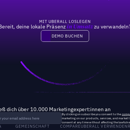
MIT UBERALL LOSLEGEN
Bereit, deine lokale Präsenz
zu verwandeln
in Umsatz
DEMO BUCHEN
DEMO BUCHEN
ieß dich über 10.000 Marketingexpert:innen an
By clicking on subscribe you consent to the
compa
marketing on our products, services, and market 
consent at any time without affecting the lawfulne
A
GEMEINSCHAFT
COMPARE
UBERALL VERWENDEN