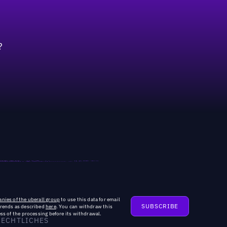
?
nies of the uberall group
to use this data for email
trends as described
here
. You can withdraw this
ss of the processing before its withdrawal.
RECHTLICHES