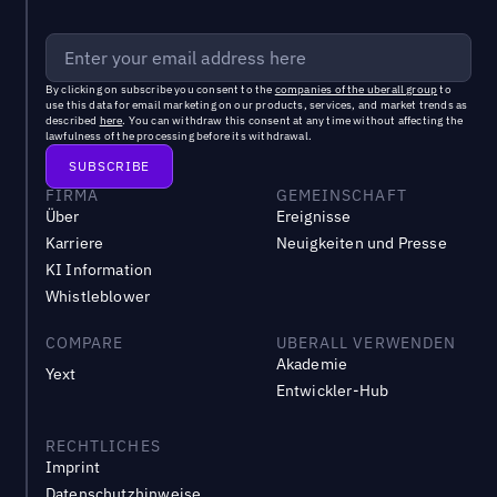
By clicking on subscribe you consent to the
companies of the uberall group
to
use this data for email marketing on our products, services, and market trends as
described
here
. You can withdraw this consent at any time without affecting the
lawfulness of the processing before its withdrawal.
FIRMA
GEMEINSCHAFT
Über
Ereignisse
Karriere
Neuigkeiten und Presse
KI Information
Whistleblower
COMPARE
UBERALL VERWENDEN
Akademie
Yext
Entwickler-Hub
RECHTLICHES
Imprint
Datenschutzhinweise