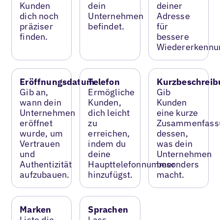
Kunden
dein
deiner
dich noch
Unternehmen
Adresse
präziser
befindet.
für
finden.
bessere
Wiedererkennu
Eröffnungsdatum
Telefon
Kurzbeschreib
Gib an,
Ermögliche
Gib
wann dein
Kunden,
Kunden
Unternehmen
dich leicht
eine kurze
eröffnet
zu
Zusammenfass
wurde, um
erreichen,
dessen,
Vertrauen
indem du
was dein
und
deine
Unternehmen
Authentizität
Haupttelefonnummer
besonders
aufzubauen.
hinzufügst.
macht.
Marken
Sprachen
Liste die
Lass