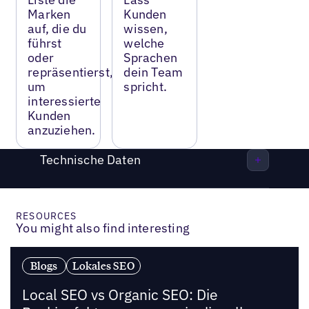
Marken
Kunden
auf, die du
wissen,
führst
welche
oder
Sprachen
repräsentierst,
dein Team
um
spricht.
interessierte
Kunden
anzuziehen.
Technische Daten
RESOURCES
You might also find interesting
Blogs
Lokales SEO
Local SEO vs Organic SEO: Die