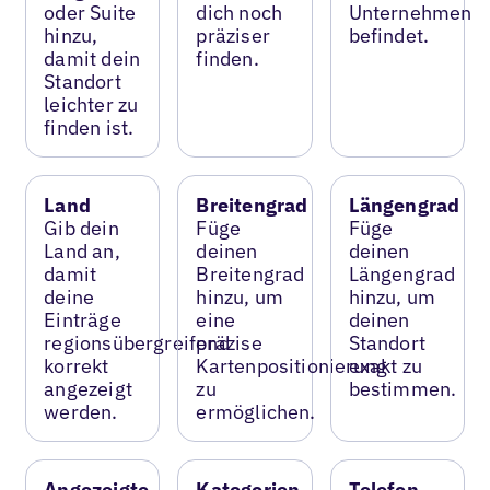
oder Suite
dich noch
Unternehmen
hinzu,
präziser
befindet.
damit dein
finden.
Standort
leichter zu
finden ist.
Land
Breitengrad
Längengrad
Gib dein
Füge
Füge
Land an,
deinen
deinen
damit
Breitengrad
Längengrad
deine
hinzu, um
hinzu, um
Einträge
eine
deinen
regionsübergreifend
präzise
Standort
korrekt
Kartenpositionierung
exakt zu
angezeigt
zu
bestimmen.
werden.
ermöglichen.
Angezeigte
Kategorien
Telefon