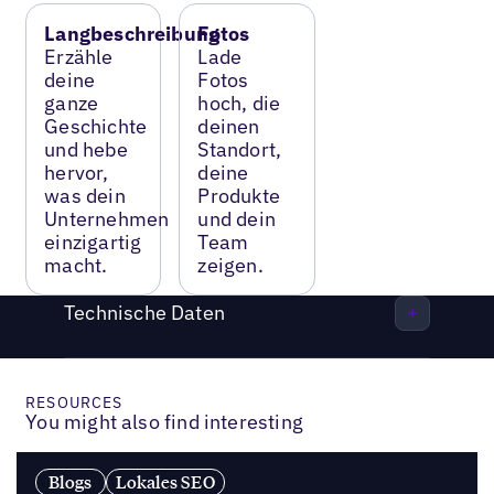
Langbeschreibung
Fotos
Erzähle
Lade
deine
Fotos
ganze
hoch, die
Geschichte
deinen
und hebe
Standort,
hervor,
deine
was dein
Produkte
Unternehmen
und dein
einzigartig
Team
macht.
zeigen.
Technische Daten
RESOURCES
You might also find interesting
Blogs
Lokales SEO