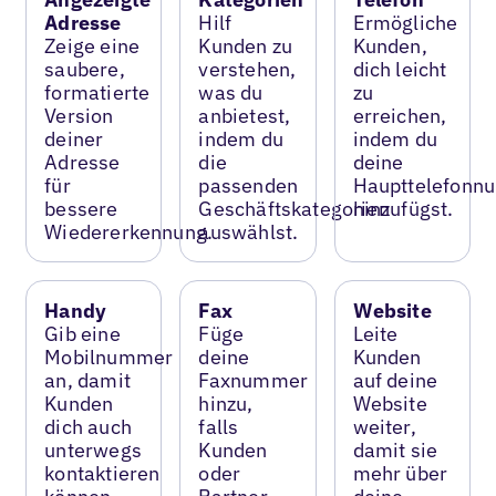
Adresse
Hilf
Ermögliche
Zeige eine
Kunden zu
Kunden,
saubere,
verstehen,
dich leicht
formatierte
was du
zu
Version
anbietest,
erreichen,
deiner
indem du
indem du
Adresse
die
deine
für
passenden
Haupttelefonn
bessere
Geschäftskategorien
hinzufügst.
Wiedererkennung.
auswählst.
Handy
Fax
Website
Gib eine
Füge
Leite
Mobilnummer
deine
Kunden
an, damit
Faxnummer
auf deine
Kunden
hinzu,
Website
dich auch
falls
weiter,
unterwegs
Kunden
damit sie
kontaktieren
oder
mehr über