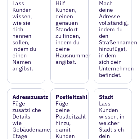
Lass
Hilf
Mach
Kunden
Kunden,
deine
wissen,
deinen
Adresse
wie sie
genauen
vollständig,
dich
Standort
indem du
nennen
zu finden,
den
sollen,
indem du
Straßennamen
indem du
deine
hinzufügst,
einen
Hausnummer
in dem
Namen
angibst.
sich dein
angibst.
Unternehmen
befindet.
Adresszusatz
Postleitzahl
Stadt
Füge
Füge
Lass
zusätzliche
deine
Kunden
Details
Postleitzahl
wissen, in
wie
hinzu,
welcher
Gebäudename,
damit
Stadt sich
Etage
Kunden
dein