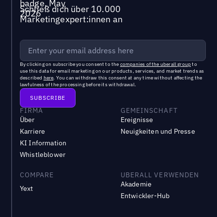
Schließ dich über 10.000
Marketingexpert:innen an
By clicking on subscribe you consent to the
companies of the uberall group
to
use this data for email marketing on our products, services, and market trends as
described
here
. You can withdraw this consent at any time without affecting the
lawfulness of the processing before its withdrawal.
FIRMA
GEMEINSCHAFT
Über
Ereignisse
Karriere
Neuigkeiten und Presse
KI Information
Whistleblower
COMPARE
UBERALL VERWENDEN
Akademie
Yext
Entwickler-Hub