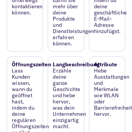
unterwegs
damit sie
indem du
kontaktieren
mehr über
deine
können.
deine
geschäftliche
Produkte
E-Mail-
und
Adresse
Dienstleistungen
hinzufügst.
erfahren
können.
Öffnungszeiten
Langbeschreibung
Attribute
Lass
Erzähle
Hebe
Kunden
deine
Ausstattungen
wissen,
ganze
und
wann du
Geschichte
Merkmale
geöffnet
und hebe
wie WLAN
hast,
hervor,
oder
indem du
was dein
Barrierefreihei
deine
Unternehmen
hervor.
regulären
einzigartig
Öffnungszeiten
macht.