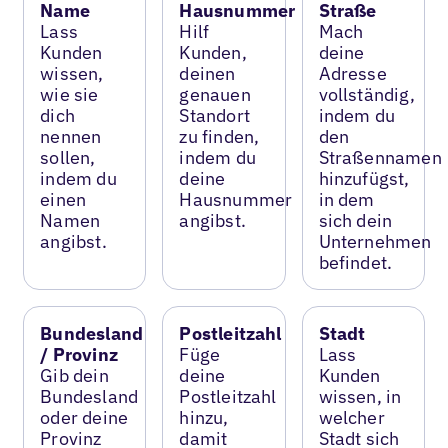
Name
Hausnummer
Straße
Lass
Hilf
Mach
Kunden
Kunden,
deine
wissen,
deinen
Adresse
wie sie
genauen
vollständig,
dich
Standort
indem du
nennen
zu finden,
den
sollen,
indem du
Straßennamen
indem du
deine
hinzufügst,
einen
Hausnummer
in dem
Namen
angibst.
sich dein
angibst.
Unternehmen
befindet.
Bundesland
Postleitzahl
Stadt
/ Provinz
Füge
Lass
Gib dein
deine
Kunden
Bundesland
Postleitzahl
wissen, in
oder deine
hinzu,
welcher
Provinz
damit
Stadt sich