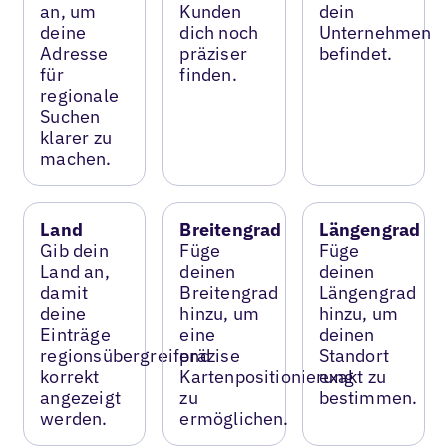
an, um
Kunden
dein
deine
dich noch
Unternehmen
Adresse
präziser
befindet.
für
finden.
regionale
Suchen
klarer zu
machen.
Land
Breitengrad
Längengrad
Gib dein
Füge
Füge
Land an,
deinen
deinen
damit
Breitengrad
Längengrad
deine
hinzu, um
hinzu, um
Einträge
eine
deinen
regionsübergreifend
präzise
Standort
korrekt
Kartenpositionierung
exakt zu
angezeigt
zu
bestimmen.
werden.
ermöglichen.