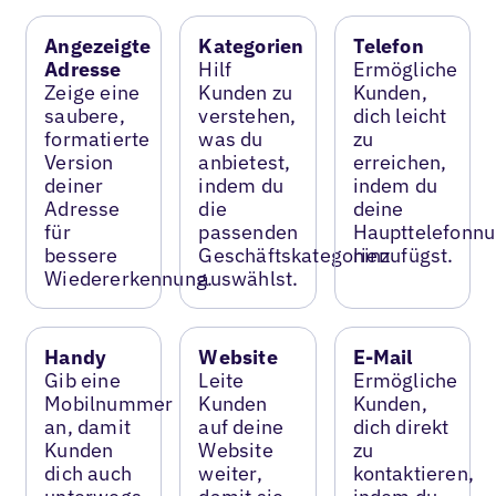
Angezeigte
Kategorien
Telefon
Adresse
Hilf
Ermögliche
Zeige eine
Kunden zu
Kunden,
saubere,
verstehen,
dich leicht
formatierte
was du
zu
Version
anbietest,
erreichen,
deiner
indem du
indem du
Adresse
die
deine
für
passenden
Haupttelefonn
bessere
Geschäftskategorien
hinzufügst.
Wiedererkennung.
auswählst.
Handy
Website
E-Mail
Gib eine
Leite
Ermögliche
Mobilnummer
Kunden
Kunden,
an, damit
auf deine
dich direkt
Kunden
Website
zu
dich auch
weiter,
kontaktieren,