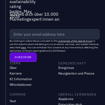
Schließ dich über 10.000
Marketingexpert:innen an
By clicking on subscribe you consent to the
companies of the uberall group
to
use this data for email marketing on our products, services, and market trends as
described
here
. You can withdraw this consent at any time without affecting the
lawfulness of the processing before its withdrawal.
FIRMA
GEMEINSCHAFT
Über
Ereignisse
Karriere
Neuigkeiten und Presse
KI Information
Whistleblower
COMPARE
UBERALL VERWENDEN
Akademie
Yext
Entwickler-Hub