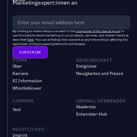
Marketingexpert:innen an
By clicking on subscribe you consent to the
companies of the uberall group
to
use this data for email marketing on our products, services, and market trends as
described
here
. You can withdraw this consent at any time without affecting the
lawfulness of the processing before its withdrawal.
FIRMA
GEMEINSCHAFT
Über
Ereignisse
Karriere
Neuigkeiten und Presse
KI Information
Whistleblower
COMPARE
UBERALL VERWENDEN
Akademie
Yext
Entwickler-Hub
RECHTLICHES
Imprint