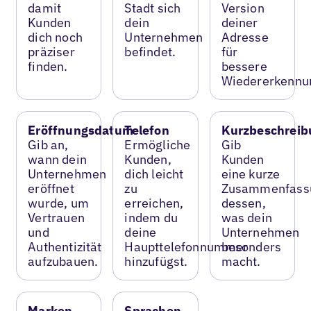
damit
Stadt sich
Version
Kunden
dein
deiner
dich noch
Unternehmen
Adresse
präziser
befindet.
für
finden.
bessere
Wiedererkennu
Eröffnungsdatum
Telefon
Kurzbeschreib
Gib an,
Ermögliche
Gib
wann dein
Kunden,
Kunden
Unternehmen
dich leicht
eine kurze
eröffnet
zu
Zusammenfass
wurde, um
erreichen,
dessen,
Vertrauen
indem du
was dein
und
deine
Unternehmen
Authentizität
Haupttelefonnummer
besonders
aufzubauen.
hinzufügst.
macht.
Marken
Sprachen