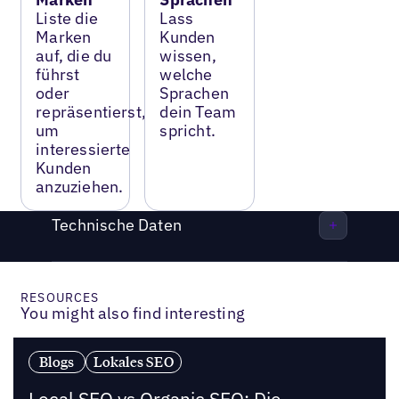
Liste die
Lass
Marken
Kunden
auf, die du
wissen,
führst
welche
oder
Sprachen
repräsentierst,
dein Team
um
spricht.
interessierte
Kunden
anzuziehen.
Technische Daten
RESOURCES
You might also find interesting
Blogs
Lokales SEO