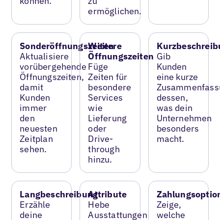
können.
zu
ermöglichen.
Sonderöffnungszeiten
Weitere
Kurzbeschreib
Aktualisiere
Öffnungszeiten
Gib
vorübergehende
Füge
Kunden
Öffnungszeiten,
Zeiten für
eine kurze
damit
besondere
Zusammenfass
Kunden
Services
dessen,
immer
wie
was dein
den
Lieferung
Unternehmen
neuesten
oder
besonders
Zeitplan
Drive-
macht.
sehen.
through
hinzu.
Langbeschreibung
Attribute
Zahlungsoptio
Erzähle
Hebe
Zeige,
deine
Ausstattungen
welche