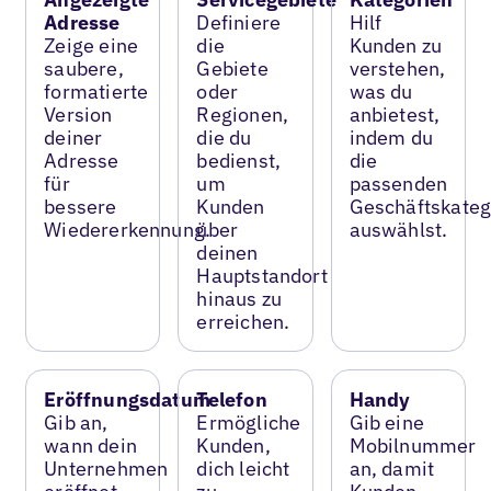
Adresse
Definiere
Hilf
Zeige eine
die
Kunden zu
saubere,
Gebiete
verstehen,
formatierte
oder
was du
Version
Regionen,
anbietest,
deiner
die du
indem du
Adresse
bedienst,
die
für
um
passenden
bessere
Kunden
Geschäftskateg
Wiedererkennung.
über
auswählst.
deinen
Hauptstandort
hinaus zu
erreichen.
Eröffnungsdatum
Telefon
Handy
Gib an,
Ermögliche
Gib eine
wann dein
Kunden,
Mobilnummer
Unternehmen
dich leicht
an, damit