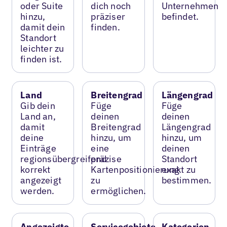
oder Suite
dich noch
Unternehmen
hinzu,
präziser
befindet.
damit dein
finden.
Standort
leichter zu
finden ist.
Land
Breitengrad
Längengrad
Gib dein
Füge
Füge
Land an,
deinen
deinen
damit
Breitengrad
Längengrad
deine
hinzu, um
hinzu, um
Einträge
eine
deinen
regionsübergreifend
präzise
Standort
korrekt
Kartenpositionierung
exakt zu
angezeigt
zu
bestimmen.
werden.
ermöglichen.
Angezeigte
Servicegebiete
Kategorien