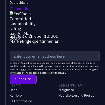
Deutschland
Schließ dich über 10.000
Marketingexpert:innen an
By clicking on subscribe you consent to the
companies of the uberall group
to
use this data for email marketing on our products, services, and market trends as
described
here
. You can withdraw this consent at any time without affecting the
lawfulness of the processing before its withdrawal.
FIRMA
GEMEINSCHAFT
Über
Ereignisse
Karriere
Neuigkeiten und Presse
KI Information