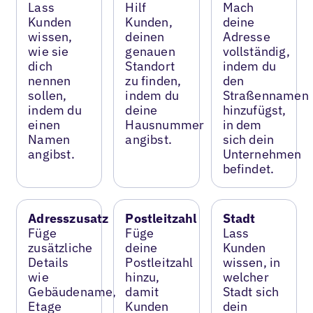
Lass
Hilf
Mach
Kunden
Kunden,
deine
wissen,
deinen
Adresse
wie sie
genauen
vollständig,
dich
Standort
indem du
nennen
zu finden,
den
sollen,
indem du
Straßennamen
indem du
deine
hinzufügst,
einen
Hausnummer
in dem
Namen
angibst.
sich dein
angibst.
Unternehmen
befindet.
Adresszusatz
Postleitzahl
Stadt
Füge
Füge
Lass
zusätzliche
deine
Kunden
Details
Postleitzahl
wissen, in
wie
hinzu,
welcher
Gebäudename,
damit
Stadt sich
Etage
Kunden
dein