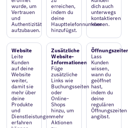
eröffnet
zu
Kunden
wurde, um
erreichen,
dich auch
Vertrauen
indem du
unterwegs
und
deine
kontaktieren
Authentizität
Haupttelefonnummer
können.
aufzubauen.
hinzufügst.
Website
Zusätzliche
Öffnungszeite
Leite
Website-
Lass
Kunden
Informationen
Kunden
auf deine
Füge
wissen,
Website
zusätzliche
wann du
weiter,
Links wie
geöffnet
damit sie
Buchungsseiten
hast,
mehr über
oder
indem du
deine
Online-
deine
Produkte
Shops
regulären
und
hinzu, um
Öffnungszeiten
Dienstleistungen
mehr
angibst.
erfahren
Aktionen