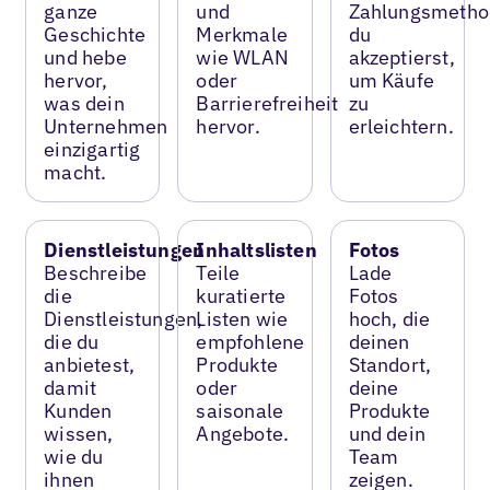
ganze
und
Zahlungsmetho
Geschichte
Merkmale
du
und hebe
wie WLAN
akzeptierst,
hervor,
oder
um Käufe
was dein
Barrierefreiheit
zu
Unternehmen
hervor.
erleichtern.
einzigartig
macht.
Dienstleistungen
Inhaltslisten
Fotos
Beschreibe
Teile
Lade
die
kuratierte
Fotos
Dienstleistungen,
Listen wie
hoch, die
die du
empfohlene
deinen
anbietest,
Produkte
Standort,
damit
oder
deine
Kunden
saisonale
Produkte
wissen,
Angebote.
und dein
wie du
Team
ihnen
zeigen.