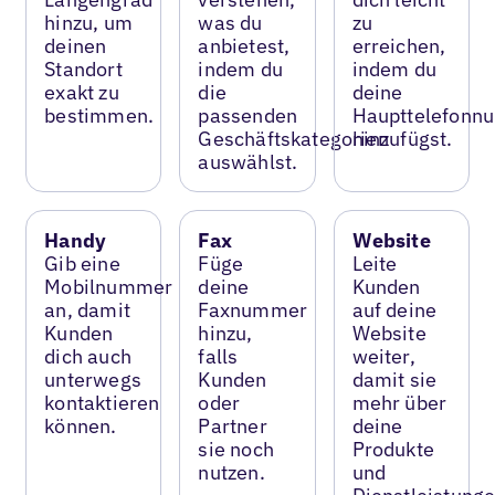
hinzu, um
was du
zu
deinen
anbietest,
erreichen,
Standort
indem du
indem du
exakt zu
die
deine
bestimmen.
passenden
Haupttelefonn
Geschäftskategorien
hinzufügst.
auswählst.
Handy
Fax
Website
Gib eine
Füge
Leite
Mobilnummer
deine
Kunden
an, damit
Faxnummer
auf deine
Kunden
hinzu,
Website
dich auch
falls
weiter,
unterwegs
Kunden
damit sie
kontaktieren
oder
mehr über
können.
Partner
deine
sie noch
Produkte
nutzen.
und