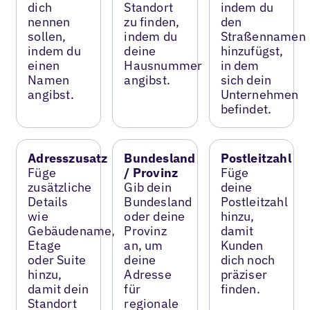
dich
Standort
indem du
nennen
zu finden,
den
sollen,
indem du
Straßennamen
indem du
deine
hinzufügst,
einen
Hausnummer
in dem
Namen
angibst.
sich dein
angibst.
Unternehmen
befindet.
Adresszusatz
Bundesland
Postleitzahl
Füge
/ Provinz
Füge
zusätzliche
Gib dein
deine
Details
Bundesland
Postleitzahl
wie
oder deine
hinzu,
Gebäudename,
Provinz
damit
Etage
an, um
Kunden
oder Suite
deine
dich noch
hinzu,
Adresse
präziser
damit dein
für
finden.
Standort
regionale