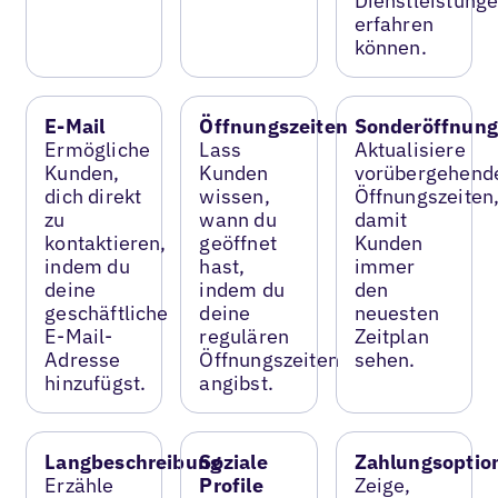
Dienstleistung
erfahren
können.
E-Mail
Öffnungszeiten
Sonderöffnung
Ermögliche
Lass
Aktualisiere
Kunden,
Kunden
vorübergehend
dich direkt
wissen,
Öffnungszeiten
zu
wann du
damit
kontaktieren,
geöffnet
Kunden
indem du
hast,
immer
deine
indem du
den
geschäftliche
deine
neuesten
E-Mail-
regulären
Zeitplan
Adresse
Öffnungszeiten
sehen.
hinzufügst.
angibst.
Langbeschreibung
Soziale
Zahlungsoptio
Erzähle
Profile
Zeige,