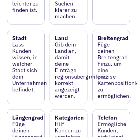
leichter zu
Suchen
finden ist.
klarer zu
machen.
Stadt
Land
Breitengrad
Lass
Gib dein
Füge
Kunden
Land an,
deinen
wissen, in
damit
Breitengrad
welcher
deine
hinzu, um
Stadt sich
Einträge
eine
dein
regionsübergreifend
präzise
Unternehmen
korrekt
Kartenposition
befindet.
angezeigt
zu
werden.
ermöglichen.
Längengrad
Kategorien
Telefon
Füge
Hilf
Ermögliche
deinen
Kunden zu
Kunden,
Längengrad
verstehen,
dich leicht