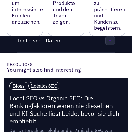
um
Produkte
zu
interessierte
und dein
präsentieren
Kunden
Team
und
anzuziehen.
zeigen.
Kunden zu
begeistern.
Technische Daten
RESOURCES
You might also find interesting
Blogs
Lokales SEO
Local SEO vs Organic SEO: Die
Rankingfaktoren waren nie dieselben –
und KI-Suche liest beide, bevor sie dich
empfiehlt
Der Unterschied lokale und organische SEO war