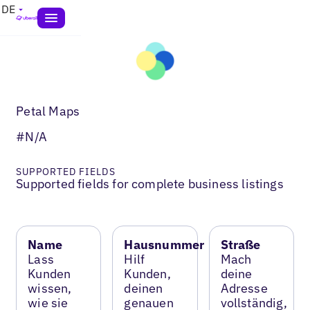
DE
Petal Maps
#N/A
SUPPORTED FIELDS
Supported fields for complete business listings
Name
Hausnummer
Straße
Lass
Hilf
Mach
Kunden
Kunden,
deine
wissen,
deinen
Adresse
wie sie
genauen
vollständig,