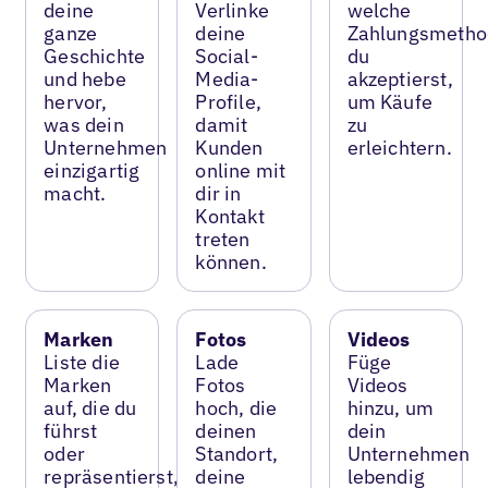
deine
Verlinke
welche
ganze
deine
Zahlungsmetho
Geschichte
Social-
du
und hebe
Media-
akzeptierst,
hervor,
Profile,
um Käufe
was dein
damit
zu
Unternehmen
Kunden
erleichtern.
einzigartig
online mit
macht.
dir in
Kontakt
treten
können.
Marken
Fotos
Videos
Liste die
Lade
Füge
Marken
Fotos
Videos
auf, die du
hoch, die
hinzu, um
führst
deinen
dein
oder
Standort,
Unternehmen
repräsentierst,
deine
lebendig