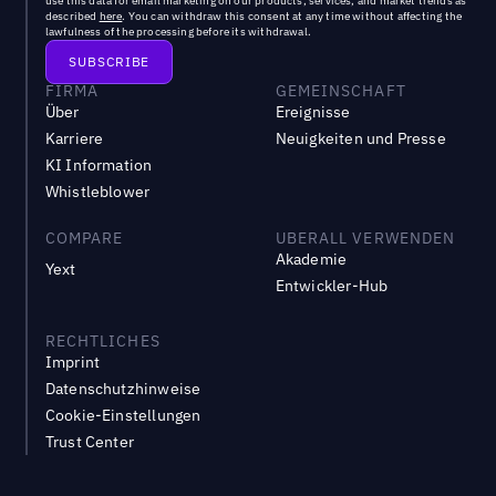
use this data for email marketing on our products, services, and market trends as
described
here
. You can withdraw this consent at any time without affecting the
lawfulness of the processing before its withdrawal.
FIRMA
GEMEINSCHAFT
Über
Ereignisse
Karriere
Neuigkeiten und Presse
KI Information
Whistleblower
COMPARE
UBERALL VERWENDEN
Akademie
Yext
Entwickler-Hub
RECHTLICHES
Imprint
Datenschutzhinweise
Cookie-Einstellungen
Trust Center