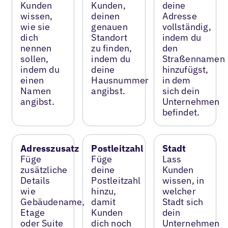
Kunden
Kunden,
deine
wissen,
deinen
Adresse
wie sie
genauen
vollständig,
dich
Standort
indem du
nennen
zu finden,
den
sollen,
indem du
Straßennamen
indem du
deine
hinzufügst,
einen
Hausnummer
in dem
Namen
angibst.
sich dein
angibst.
Unternehmen
befindet.
Adresszusatz
Postleitzahl
Stadt
Füge
Füge
Lass
zusätzliche
deine
Kunden
Details
Postleitzahl
wissen, in
wie
hinzu,
welcher
Gebäudename,
damit
Stadt sich
Etage
Kunden
dein
oder Suite
dich noch
Unternehmen