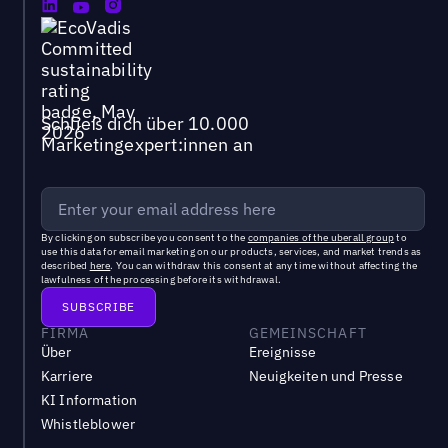
Schließ dich über 10.000
Marketingexpert:innen an
By clicking on subscribe you consent to the
companies of the uberall group
to
use this data for email marketing on our products, services, and market trends as
described
here
. You can withdraw this consent at any time without affecting the
lawfulness of the processing before its withdrawal.
FIRMA
GEMEINSCHAFT
Über
Ereignisse
Karriere
Neuigkeiten und Presse
KI Information
Whistleblower