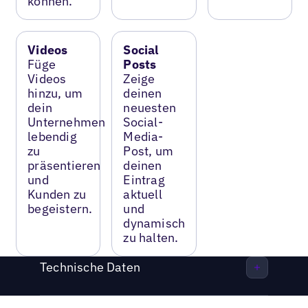
können.
Videos
Social
Füge
Posts
Videos
Zeige
hinzu, um
deinen
dein
neuesten
Unternehmen
Social-
lebendig
Media-
zu
Post, um
präsentieren
deinen
und
Eintrag
Kunden zu
aktuell
begeistern.
und
dynamisch
zu halten.
Technische Daten