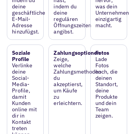
indem du
hast,
hervor,
deine
indem du
was dein
geschäftliche
deine
Unternehmen
E-Mail-
regulären
einzigartig
Adresse
Öffnungszeiten
macht.
hinzufügst.
angibst.
Soziale
Zahlungsoptionen
Fotos
Profile
Zeige,
Lade
Verlinke
welche
Fotos
deine
Zahlungsmethoden
hoch, die
Social-
du
deinen
Media-
akzeptierst,
Standort,
Profile,
um Käufe
deine
damit
zu
Produkte
Kunden
erleichtern.
und dein
online mit
Team
dir in
zeigen.
Kontakt
treten