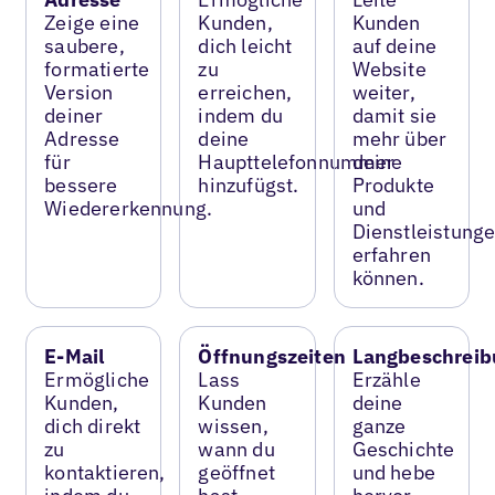
Zeige eine
Kunden,
Kunden
saubere,
dich leicht
auf deine
formatierte
zu
Website
Version
erreichen,
weiter,
deiner
indem du
damit sie
Adresse
deine
mehr über
für
Haupttelefonnummer
deine
bessere
hinzufügst.
Produkte
Wiedererkennung.
und
Dienstleistung
erfahren
können.
E-Mail
Öffnungszeiten
Langbeschreib
Ermögliche
Lass
Erzähle
Kunden,
Kunden
deine
dich direkt
wissen,
ganze
zu
wann du
Geschichte
kontaktieren,
geöffnet
und hebe