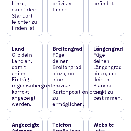
hinzu,
präziser
befindet.
damit dein
finden.
Standort
leichter zu
finden ist.
Land
Breitengrad
Längengrad
Gib dein
Füge
Füge
Land an,
deinen
deinen
damit
Breitengrad
Längengrad
deine
hinzu, um
hinzu, um
Einträge
eine
deinen
regionsübergreifend
präzise
Standort
korrekt
Kartenpositionierung
exakt zu
angezeigt
zu
bestimmen.
werden.
ermöglichen.
Angezeigte
Telefon
Website
Adresse
Ermögliche
Leite