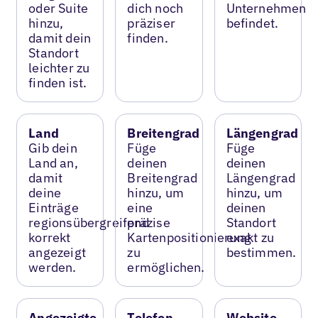
oder Suite
dich noch
Unternehmen
hinzu,
präziser
befindet.
damit dein
finden.
Standort
leichter zu
finden ist.
Land
Breitengrad
Längengrad
Gib dein
Füge
Füge
Land an,
deinen
deinen
damit
Breitengrad
Längengrad
deine
hinzu, um
hinzu, um
Einträge
eine
deinen
regionsübergreifend
präzise
Standort
korrekt
Kartenpositionierung
exakt zu
angezeigt
zu
bestimmen.
werden.
ermöglichen.
Angezeigte
Telefon
Website