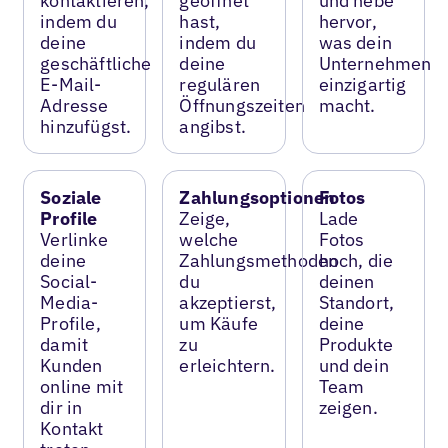
kontaktieren,
geöffnet
und hebe
indem du
hast,
hervor,
deine
indem du
was dein
geschäftliche
deine
Unternehmen
E-Mail-
regulären
einzigartig
Adresse
Öffnungszeiten
macht.
hinzufügst.
angibst.
Soziale
Zahlungsoptionen
Fotos
Profile
Zeige,
Lade
Verlinke
welche
Fotos
deine
Zahlungsmethoden
hoch, die
Social-
du
deinen
Media-
akzeptierst,
Standort,
Profile,
um Käufe
deine
damit
zu
Produkte
Kunden
erleichtern.
und dein
online mit
Team
dir in
zeigen.
Kontakt