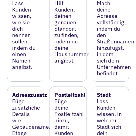
Lass
Hilf
Mach
Kunden
Kunden,
deine
wissen,
deinen
Adresse
wie sie
genauen
vollständig,
dich
Standort
indem du
nennen
zu finden,
den
sollen,
indem du
Straßennamen
indem du
deine
hinzufügst,
einen
Hausnummer
in dem
Namen
angibst.
sich dein
angibst.
Unternehmen
befindet.
Adresszusatz
Postleitzahl
Stadt
Füge
Füge
Lass
zusätzliche
deine
Kunden
Details
Postleitzahl
wissen, in
wie
hinzu,
welcher
Gebäudename,
damit
Stadt sich
Etage
Kunden
dein