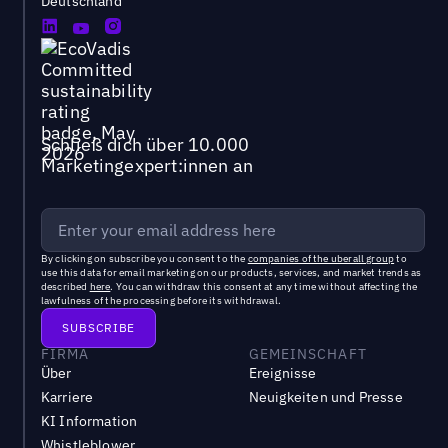
Deutschland
Schließ dich über 10.000
Marketingexpert:innen an
By clicking on subscribe you consent to the
companies of the uberall group
to
use this data for email marketing on our products, services, and market trends as
described
here
. You can withdraw this consent at any time without affecting the
lawfulness of the processing before its withdrawal.
FIRMA
GEMEINSCHAFT
Über
Ereignisse
Karriere
Neuigkeiten und Presse
KI Information
Whistleblower