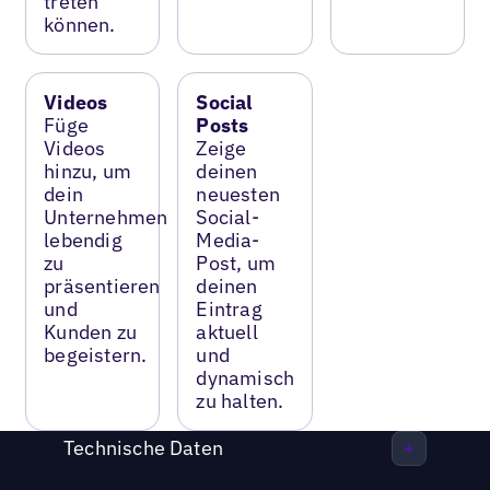
treten
können.
Videos
Social
Füge
Posts
Videos
Zeige
hinzu, um
deinen
dein
neuesten
Unternehmen
Social-
lebendig
Media-
zu
Post, um
präsentieren
deinen
und
Eintrag
Kunden zu
aktuell
begeistern.
und
dynamisch
zu halten.
Technische Daten