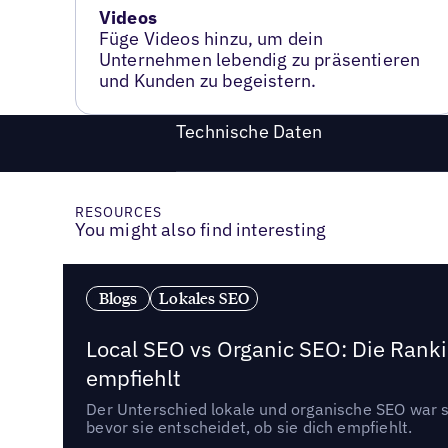
Videos
Füge Videos hinzu, um dein
Unternehmen lebendig zu präsentieren
und Kunden zu begeistern.
Technische Daten
RESOURCES
You might also find interesting
Blogs
Lokales SEO
Local SEO vs Organic SEO: Die Ranki
empfiehlt
Der Unterschied lokale und organische SEO war sc
bevor sie entscheidet, ob sie dich empfiehlt.